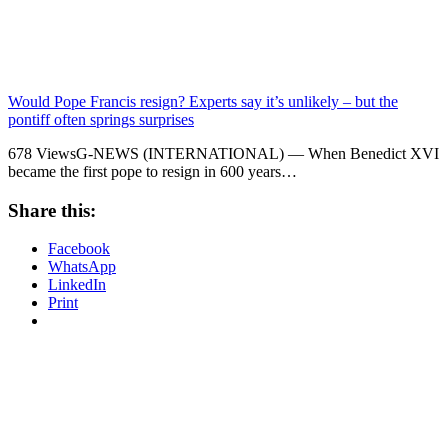
Would Pope Francis resign? Experts say it’s unlikely – but the
pontiff often springs surprises
678 ViewsG-NEWS (INTERNATIONAL) — When Benedict XVI
became the first pope to resign in 600 years…
Share this:
Facebook
WhatsApp
LinkedIn
Print