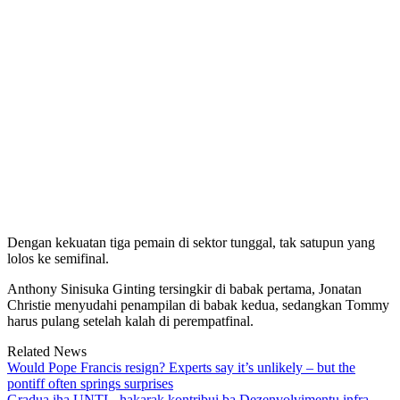
Dengan kekuatan tiga pemain di sektor tunggal, tak satupun yang
lolos ke semifinal.
Anthony Sinisuka Ginting tersingkir di babak pertama, Jonatan
Christie menyudahi penampilan di babak kedua, sedangkan Tommy
harus pulang setelah kalah di perempatfinal.
Related News
Would Pope Francis resign? Experts say it’s unlikely – but the
pontiff often springs surprises
Gradua iha UNTL, hakarak kontribui ba Dezenvolvimentu infra-