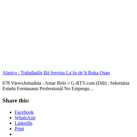
Alarico : Traballadór Bá Servisu La’ós de’it Buka Osan
678 ViewsJornalísta : Amar Belo // G-RTV.com (Dili) : Sekretária
Estadu Formasaun Professionál No Empregu…
Share this:
Facebook
WhatsApp
LinkedIn
Print