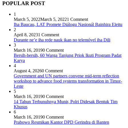
POPULAR POST
1
March 5, 2022
March 5, 2022
1 Comment
Iha Baucau, LAT Promete Diálogu Nasionál Bainhira Eleitu
2
April 8, 2023
1 Comment
Durante ne’e iha rede nauk ikan no telemóvel iha Dili
3
March 16, 2019
0 Comment
Bersih-bersih, 60 Warga Tanjung Priok Ikuti Program Padat
Karya
4
August 4, 2026
0 Comment
Government and UN partners convene mid-term reflection
workshop to advance food systems transformation in Timor-
Leste
5
March 16, 2019
0 Comment
14 Tahun Terbunuhnya Munir, Polri Didesak Bentuk Tim
Khusus
6
March 16, 2019
0 Comment
Prabowo Resmikan Kantor DPD Gerindra di Banten