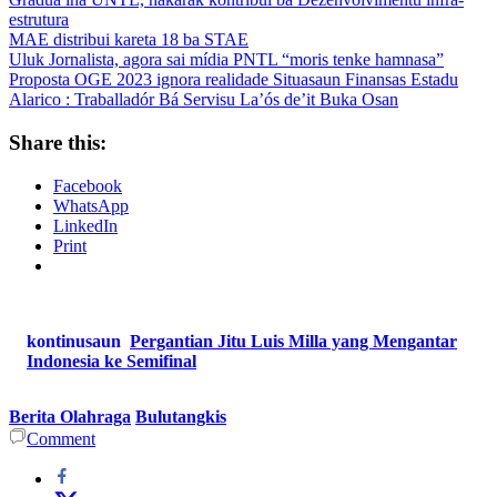
estrutura
MAE distribui kareta 18 ba STAE
Uluk Jornalista, agora sai mídia PNTL “moris tenke hamnasa”
Proposta OGE 2023 ignora realidade Situasaun Finansas Estadu
Alarico : Traballadór Bá Servisu La’ós de’it Buka Osan
Share this:
Facebook
WhatsApp
LinkedIn
Print
kontinusaun
Pergantian Jitu Luis Milla yang Mengantar
Indonesia ke Semifinal
Berita Olahraga
Bulutangkis
Comment