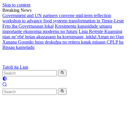
Skip to content
Breaking News
Government and UN partners convene mid-term reflection
workshop to advance food systems transformation in Timor-Leste
Feto iha Governasaun lokal
Kresimentu kapasidade umanu
importante ekonomia modernu no futuru
Lista Rejente Kuansing
nian ne’ebé hetan akuzasaun ba korrupsaun, inklui Aman no Oan
Xanana Gusmão husu deskulpa no reitera katak misaun CPLP ba
Bissau kanseladu
Tatoli ita Lian