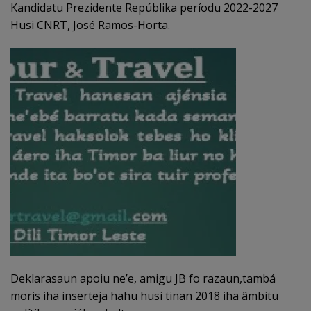
Kandidatu Prezidente Repúblika períodu 2022-2027
Husi CNRT, José Ramos-Horta.
Deklarasaun apoiu ne’e, amigu JB fo razaun,tambá
moris iha inserteja hahu husi tinan 2018 iha âmbitu