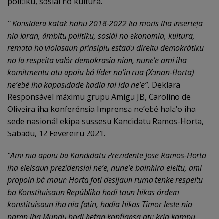
polítiku, sosiál no kultura.
‘’ Konsidera katak hahu 2018-2022 ita moris iha inserteja
nia laran, âmbitu polítiku, sosiál no ekonomia, kultura,
remata ho violasaun prinsípiu estadu direitu demokrátiku
no la respeita valór demokrasia nian, nune’e ami iha
komitmentu atu apoiu bá líder na’in rua (Xanan-Horta)
ne’ebé iha kapasidade hadia rai ida ne’e’’.
Deklara
Responsável máximu grupu Amigu JB, Carolino de
Oliveira iha konferénsia Imprensa ne’ebé hala’o iha
sede nasionál ekipa sussesu Kandidatu Ramos-Horta,
Sábadu, 12 Fevereiru 2021.
‘’Ami nia apoiu ba Kandidatu Prezidente José Ramos-Horta
iha eleisaun prezidensiál ne’e, nune’e bainhira eleitu, ami
propoin bá maun Horta foti desijaun ruma tenke respeitu
ba Konstituisaun Repúblika hodi taun hikas órdem
konstituisaun iha nia fatin, hadia hikas Timor leste nia
naran iha Mundu hodi hetan konfiansa atu kria kampu