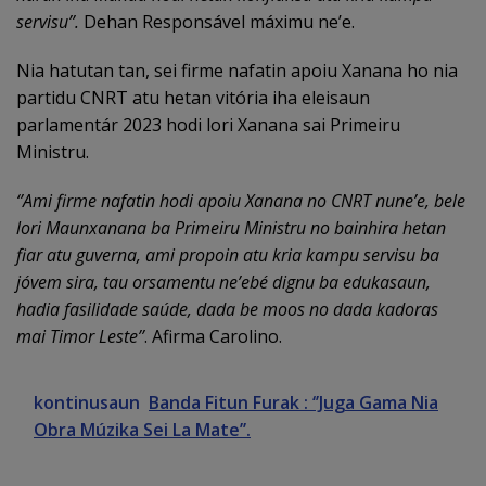
servisu’’.
Dehan Responsável máximu ne’e.
Nia hatutan tan, sei firme nafatin apoiu Xanana ho nia
partidu CNRT atu hetan vitória iha eleisaun
parlamentár 2023 hodi lori Xanana sai Primeiru
Ministru.
‘’Ami firme nafatin hodi apoiu Xanana no CNRT nune’e, bele
lori Maunxanana ba Primeiru Ministru no bainhira hetan
fiar atu guverna, ami propoin atu kria kampu servisu ba
jóvem sira, tau orsamentu ne’ebé dignu ba edukasaun,
hadia fasilidade saúde, dada be moos no dada kadoras
mai Timor Leste’’
. Afirma Carolino.
kontinusaun
Banda Fitun Furak : ‘’Juga Gama Nia
Obra Múzika Sei La Mate’’.