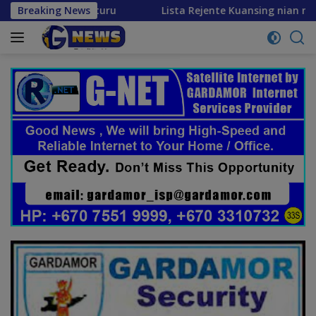
Skip
o futuru
Breaking News
Lista Rejente Kuansing nian ne’ebé hetan ak
to
content