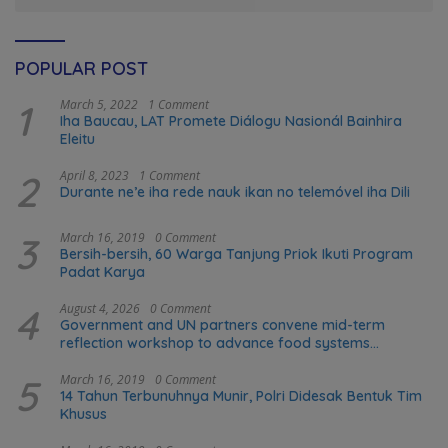
POPULAR POST
1
March 5, 2022
1 Comment
Iha Baucau, LAT Promete Diálogu Nasionál Bainhira
Eleitu
2
April 8, 2023
1 Comment
Durante ne’e iha rede nauk ikan no telemóvel iha Dili
3
March 16, 2019
0 Comment
Bersih-bersih, 60 Warga Tanjung Priok Ikuti Program
Padat Karya
4
August 4, 2026
0 Comment
Government and UN partners convene mid-term
reflection workshop to advance food systems
transformation in Timor-Leste
5
March 16, 2019
0 Comment
14 Tahun Terbunuhnya Munir, Polri Didesak Bentuk Tim
Khusus