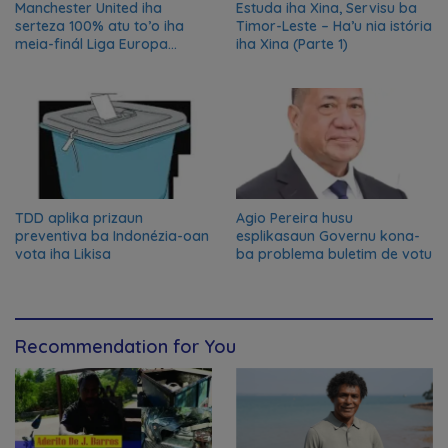
Manchester United iha
Estuda iha Xina, Servisu ba
serteza 100% atu to’o iha
Timor-Leste – Ha’u nia istória
meia-finál Liga Europa
iha Xina (Parte 1)
2024/2025
TDD aplika prizaun
Agio Pereira husu
preventiva ba Indonézia-oan
esplikasaun Governu kona-
vota iha Likisa
ba problema buletim de votu
Recommendation for You