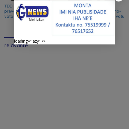
TDD aplika prizaun
Agio Pereira husu
preventiva ba Indonézia-oan
esplikasaun Governu kona-
vota iha Likisa
ba problema buletim de votu
loading="lazy" />
relavante