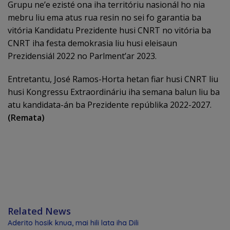
Grupu ne’e ezisté ona iha territóriu nasionál ho nia
mebru liu ema atus rua resin no sei fo garantia ba
vitória Kandidatu Prezidente husi CNRT no vitória ba
CNRT iha festa demokrasia liu husi eleisaun
Prezidensiál 2022 no Parlment’ar 2023.
Entretantu, José Ramos-Horta hetan fiar husi CNRT liu
husi Kongressu Extraordináriu iha semana balun liu ba
atu kandidata-án ba Prezidente repúblika 2022-2027.
(Remata)
Related News
Aderito hosik knua, mai hili lata iha Dili