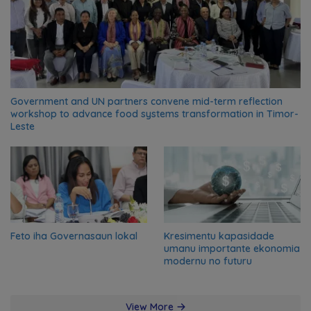
Government and UN partners convene mid-term reflection
workshop to advance food systems transformation in Timor-
Leste
Feto iha Governasaun lokal
Kresimentu kapasidade
umanu importante ekonomia
modernu no futuru
View More