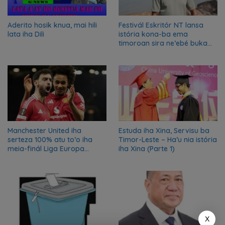
Aderito hosik knua, mai hili
Festivál Eskritór NT lansa
lata iha Dili
istória kona-ba ema
timoroan sira ne’ebé buka
azilu ne’ebé sa’e ró peska
nian ba Austrália
Manchester United iha
Estuda iha Xina, Servisu ba
serteza 100% atu to’o iha
Timor-Leste – Ha’u nia istória
meia-finál Liga Europa
iha Xina (Parte 1)
2024/2025
X