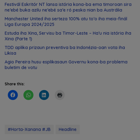
Festivál Eskritór NT lansa istória kona-ba ema timoroan sira
ne’ebé buka azilu ne’ebé sa’e ró peska nian ba Austrália
Manchester United iha serteza 100% atu to’o iha meia-finál
Liga Europa 2024/2025
Estuda iha Xina, Servisu ba Timor-Leste – Ha’u nia istória iha
Xina (Parte 1)
TDD aplika prizaun preventiva ba Indonézia-oan vota iha
Likisa
Agio Pereira husu esplikasaun Governu kona-ba problema
buletim de votu
Share this:
#Horta-Xanana #JB
Headline