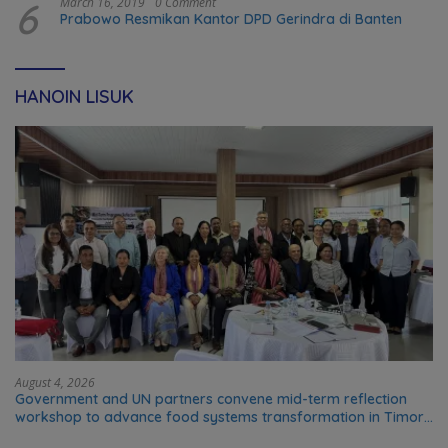
6
March 16, 2019
0 Comment
Prabowo Resmikan Kantor DPD Gerindra di Banten
HANOIN LISUK
August 4, 2026
Government and UN partners convene mid-term reflection
workshop to advance food systems transformation in Timor-
Leste