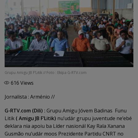
Grupu Amigu JB F’Litik // Foto : Ekipa G-RTV.com
616
Views
Jornalista : Arménio //
G-RTV.com (Dili) :
Grupu Amigu Jóvem Badinas Funu
Litik
( Amigu JB F’Litik)
nu’udár grupu juventude ne’ebé
deklara nia apoiu ba Líder nasionál Kay Rala Xanana
Gusmão nu’udár moos Prezidente Partidu CNRT no