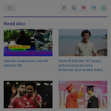
Read Also
Aderito hosik knua, mai hili
Festivál Eskritór NT lansa
lata iha Dili
istória kona-ba ema
timoroan sira ne’ebé buka
azilu ne’ebé sa’e ró peska
nian ba Austrália