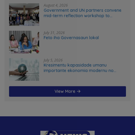
August 4, 2026
Government and UN partners convene
mid-term reflection workshop to
advance food systems transformation
in Timor-Leste
July 31, 2026
Feto iha Governasaun lokal
July 5, 2026
Kresimentu kapasidade umanu
importante ekonomia modernu no
futuru
View More