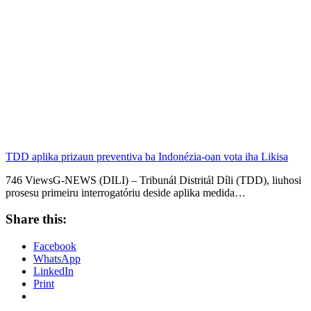
TDD aplika prizaun preventiva ba Indonézia-oan vota iha Likisa
746 ViewsG-NEWS (DILI) – Tribunál Distritál Díli (TDD), liuhosi
prosesu primeiru interrogatóriu deside aplika medida…
Share this:
Facebook
WhatsApp
LinkedIn
Print