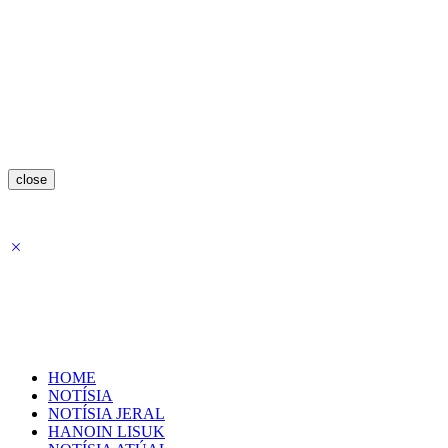
close
HOME
NOTÍSIA
NOTÍSIA JERAL
HANOIN LISUK