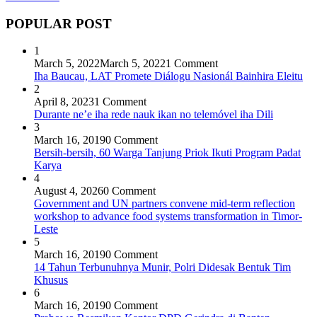
POPULAR POST
1
March 5, 2022
March 5, 2022
1 Comment
Iha Baucau, LAT Promete Diálogu Nasionál Bainhira Eleitu
2
April 8, 2023
1 Comment
Durante ne’e iha rede nauk ikan no telemóvel iha Dili
3
March 16, 2019
0 Comment
Bersih-bersih, 60 Warga Tanjung Priok Ikuti Program Padat
Karya
4
August 4, 2026
0 Comment
Government and UN partners convene mid-term reflection
workshop to advance food systems transformation in Timor-
Leste
5
March 16, 2019
0 Comment
14 Tahun Terbunuhnya Munir, Polri Didesak Bentuk Tim
Khusus
6
March 16, 2019
0 Comment