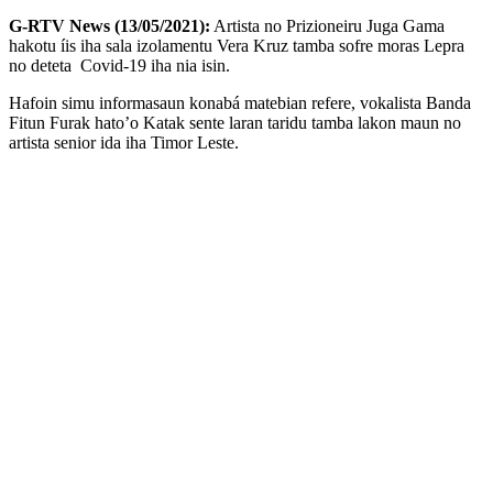
G-RTV News (13/05/2021):
Artista no Prizioneiru Juga Gama
hakotu íis iha sala izolamentu Vera Kruz tamba sofre moras Lepra
no deteta Covid-19 iha nia isin.
Hafoin simu informasaun konabá matebian refere, vokalista Banda
Fitun Furak hato’o Katak sente laran taridu tamba lakon maun no
artista senior ida iha Timor Leste.