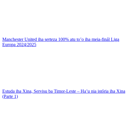
Manchester United iha serteza 100% atu to’o iha meia-finál Liga
Europa 2024/2025
Estuda iha Xina, Servisu ba Timor-Leste – Ha’u nia istória iha Xina
(Parte 1)