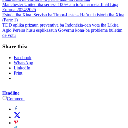
Manchester United iha serteza 100% atu to’o iha meia-finál Liga
Europa 2024/2025
Estuda iha Xina, Servisu ba Timor-Leste – Ha’u nia istória iha Xina
(Parte 1)
TDD aplika prizaun preventiva ba Indonézia-oan vota iha Likisa
Agio Pereira husu esplikasaun Governu kona-ba problema buletim
de votu
Share this:
Facebook
WhatsApp
LinkedIn
Print
Headline
Comment