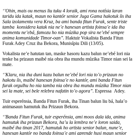
‘’Ohin, mais ou menus liu tuku 4 loraik, ami rona notísia laran
taridu ida katak, maun no kantór senior Juga Gama hakotuk íis iha
Sala izolamentu vera Kruz, ba ami banda fitun Furak, sente triste
tamba konsidera katak nia ne’e hanesan artista foinsa’e ida iha
momentu ne’ebá, famozu ho nia múzika pop sira ne’ebé sempre
anima komunidade Timor-oan’’.
Haktuir Vokalista Banda Fitun
Furak Adey Cruz iha Bekora, Munisípiu Dili (13/05).
Vokalista ne’e hatutan tan, maske hasoru kazu balun ne’ebé lori nia
tenke ba prizaun maibé nia obra iha mundu múzika Timor nian sei la
mate.
‘’Klaru, nia iha duni kazu balun ne’ebé lori nia to’o prizaun no
hakotu íis, maibé hanesan foinsa’e no kantór, ami banda Fitun
furak orgulhu ho nia tamba nia obra iha mundu múzika Timor nian
sei la mate, sei bele relebra nafatin to’o agora’’
. Espressa Adey.
Tuir esperénsia, Banda Fitun Furak, iha Tinan balun liu bá, hala’o
animasaun hamutuk iha Prizaun Bekora.
‘’Banda Fitun Furak, tuir esperénsia, ami moos dala ida, anima
hamutuk iha prizaun Bekora, ha’u la lembra ne’e loron saida,
maibé iha tinan 2017, hamutuk ho artista senior balun, nune’e,
hanesan kantór no banda foinsa’e ami aprende husi maun senior