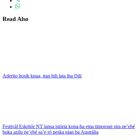
Read Also
Aderito hosik knua, mai hili lata iha Dili
Festivál Eskritór NT lansa istória kona-ba ema timoroan sira ne’ebé
buka azilu ne’ebé sa’e ró peska nian ba Austrália