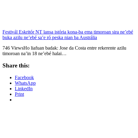
Festivál Eskritór NT lansa istória kona-ba ema timoroan sira ne’ebé
buka azilu ne’ebé sa’e ró peska nian ba Austrália
746 ViewsHo liafuan badak: Jose da Costa entre rekerente azilu
timoroan na’in 18 ne’ebé halai…
Share this:
Facebook
WhatsApp
LinkedIn
Print