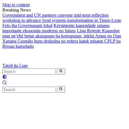
Skip to content
Breaking News
Government and UN partners convene mid-term reflection
workshop to advance food systems transformation in Timor-Leste
Feto iha Governasaun lokal
Kresimentu kapasidade umanu
importante ekonomia modernu no futuru
Lista Rejente Kuansing
nian ne’ebé hetan akuzasaun ba korrupsaun, inklui Aman no Oan
Xanana Gusmão husu deskulpa no reitera katak misaun CPLP ba
Bissau kanseladu
Tatoli ita Lian