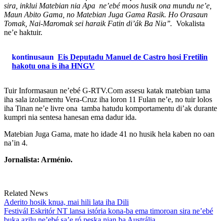
sira, inklui Matebian nia Apa ne’ebé moos husik ona mundu ne’e,
Maun Abito Gama, no Matebian Juga Gama Rasik. Ho Orasaun
Tomak, Nai-Maromak sei haraik Fatin di’ák Ba Nia’’.
Vokalista
ne’e haktuir.
kontinusaun
Eis Deputadu Manuel de Castro hosi Fretilin
hakotu ona is iha HNGV
Tuir Informasaun ne’ebé G-RTV.Com assesu katak matebian tama
iha sala izolamentu Vera-Cruz iha loron 11 Fulan ne’e, no tuir lolos
iha Tinan ne’e livre ona tamba hatudu komportamentu di’ak durante
kumpri nia sentesa hanesan ema dadur ida.
Matebian Juga Gama, mate ho idade 41 no husik hela kaben no oan
na’in 4.
Jornalista: Arménio.
Related News
Aderito hosik knua, mai hili lata iha Dili
Festivál Eskritór NT lansa istória kona-ba ema timoroan sira ne’ebé
buka azilu ne’ebé sa’e ró peska nian ba Austrália