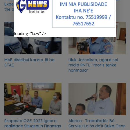
Experts say it’s unlikely – but
kontribui ba
the pontiff often springs
Dezenvolvimentu infra-
surprises
estrutura
loading="lazy" />
MAE distribui kareta 18 ba
Uluk Jornalista, agora sai
STAE
mídia PNTL “moris tenke
hamnasa”
Proposta OGE 2023 ignora
Alarico : Traballadór Bá
realidade Situasaun Finansas
Servisu La’ós de’it Buka Osan