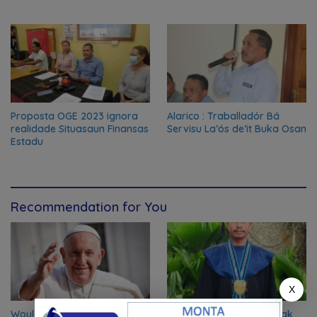
Proposta OGE 2023 ignora
Alarico : Traballadór Bá
realidade Situasaun Finansas
Servisu La’ós de’it Buka Osan
Estadu
Recommendation for You
X
Would Pope Francis resign?
Gradua iha UNTL, hakarak