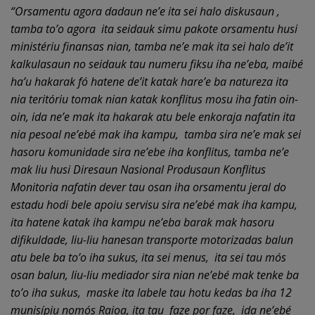
“Orsamentu agora dadaun ne’e ita sei halo diskusaun ,
tamba to’o agora ita seidauk simu pakote orsamentu husi
ministériu finansas nian, tamba ne’e mak ita sei halo de’it
kalkulasaun no seidauk tau numeru fiksu iha ne’eba, maibé
ha’u hakarak fó hatene de’it katak hare’e ba natureza ita
nia teritóriu tomak nian katak konflitus mosu iha fatin oin-
oin, ida ne’e mak ita hakarak atu bele enkoraja nafatin ita
nia pesoal ne’ebé mak iha kampu, tamba sira ne’e mak sei
hasoru komunidade sira ne’ebe iha konflitus, tamba ne’e
mak liu husi Diresaun Nasional Produsaun Konflitus
Monitoria nafatin dever tau osan iha orsamentu jeral do
estadu hodi bele apoiu servisu sira ne’ebé mak iha kampu,
ita hatene katak iha kampu ne’eba barak mak hasoru
difikuldade, liu-liu hanesan transporte motorizadas balun
atu bele ba to’o iha sukus, ita sei menus, ita sei tau mós
osan balun, liu-liu mediador sira nian ne’ebé mak tenke ba
to’o iha sukus, maske ita labele tau hotu kedas ba iha 12
munisípiu nomós Raioa, ita tau faze por faze, ida ne’ebé