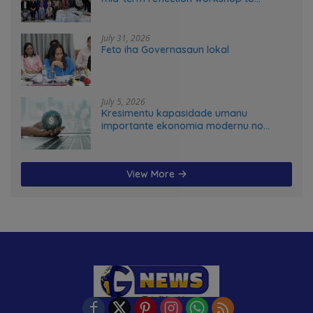
advance food systems transformation
in Timor-Leste
July 31, 2026
Feto iha Governasaun lokal
July 5, 2026
Kresimentu kapasidade umanu
importante ekonomia modernu no
futuru
View More