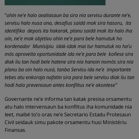
“
ohin ne’e halo avaliasaun ba sira nia servisu durante ne’e,
servisu halo nusa ona, desafius saidá mak sira hasoru, ita
identifika depois ita hakarak, planu saidá mak ita halo iha
oin, ne’e mak objetivu ohin ne’e para bele hamutuk ho
kordenador Munisípiu idak-idak mai tur hamutuk no ha’u
mós aproveita oportunidade ida ne’e para bele koñese sira
diak liu tan hodi bele hatene sira nia hanoin nomós sira nia
planu ba oin halo nusá, tanba Servisu ida ne’e importante
tebes atu enkoraja nafatin sira para bele servisu diak liu tan
hodi halo prevensaun antes konflitus ne’e akontese”
Governante ne’e informa tan katak presisa orsamentu
atu halo intervensaun ba konflitus iha komunidade nia
leet, maibé to’o oras ne’e Secretario Estadu Protesaun
Civil seidauk simu pakote orsamentu husi Ministériu
Finansas.