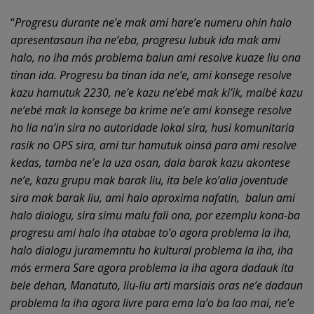
“
Progresu durante ne’e mak ami hare’e numeru ohin halo
apresentasaun iha ne’eba, progresu lubuk ida mak ami
halo, no iha mós problema balun ami resolve kuaze liu ona
tinan ida. Progresu ba tinan ida ne’e, ami konsege resolve
kazu hamutuk 2230, ne’e kazu ne’ebé mak ki’ik, maibé kazu
ne’ebé mak la konsege ba krime ne’e ami konsege resolve
ho lia na’in sira no autoridade lokal sira, husi komunitaria
rasik no OPS sira, ami tur hamutuk oinsá para ami resolve
kedas, tamba ne’e la uza osan, dala barak kazu akontese
ne’e, kazu grupu mak barak liu, ita bele ko’alia joventude
sira mak barak liu, ami halo aproxima nafatin, balun ami
halo dialogu, sira simu malu fali ona, por ezemplu kona-ba
progresu ami halo iha atabae to’o agora problema la iha,
halo dialogu juramemntu ho kultural problema la iha, iha
mós ermera Sare agora problema la iha agora dadauk ita
bele dehan, Manatuto, liu-liu arti marsiais oras ne’e dadaun
problema la iha agora livre para ema la’o ba lao mai, ne’e