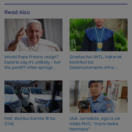
Read Also
Would Pope Francis resign?
Gradua iha UNTL, hakarak
Experts say it’s unlikely – but
kontribui ba
the pontiff often springs
Dezenvolvimentu infra-
surprises
estrutura
MAE distribui kareta 18 ba
Uluk Jornalista, agora sai
STAE
mídia PNTL “moris tenke
hamnasa”