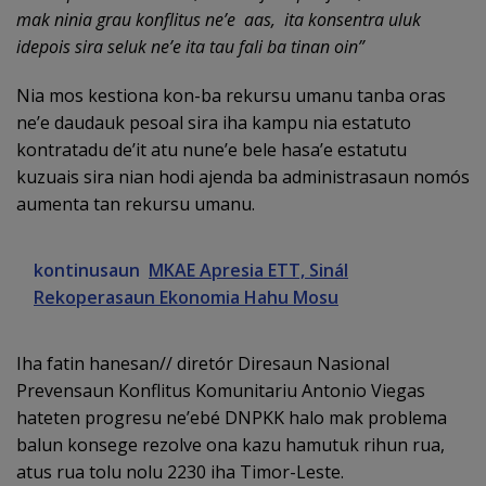
mak ninia grau konflitus ne’e aas, ita konsentra uluk
idepois sira seluk ne’e ita tau fali ba tinan oin”
Nia mos kestiona kon-ba rekursu umanu tanba oras
ne’e daudauk pesoal sira iha kampu nia estatuto
kontratadu de’it atu nune’e bele hasa’e estatutu
kuzuais sira nian hodi ajenda ba administrasaun nomós
aumenta tan rekursu umanu.
kontinusaun
MKAE Apresia ETT, Sinál
Rekoperasaun Ekonomia Hahu Mosu
Iha fatin hanesan// diretór Diresaun Nasional
Prevensaun Konflitus Komunitariu Antonio Viegas
hateten progresu ne’ebé DNPKK halo mak problema
balun konsege rezolve ona kazu hamutuk rihun rua,
atus rua tolu nolu 2230 iha Timor-Leste.