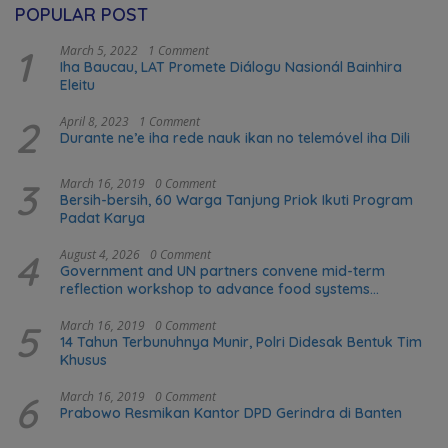
POPULAR POST
1
March 5, 2022
1 Comment
Iha Baucau, LAT Promete Diálogu Nasionál Bainhira
Eleitu
2
April 8, 2023
1 Comment
Durante ne’e iha rede nauk ikan no telemóvel iha Dili
3
March 16, 2019
0 Comment
Bersih-bersih, 60 Warga Tanjung Priok Ikuti Program
Padat Karya
4
August 4, 2026
0 Comment
Government and UN partners convene mid-term
reflection workshop to advance food systems
transformation in Timor-Leste
5
March 16, 2019
0 Comment
14 Tahun Terbunuhnya Munir, Polri Didesak Bentuk Tim
Khusus
6
March 16, 2019
0 Comment
Prabowo Resmikan Kantor DPD Gerindra di Banten