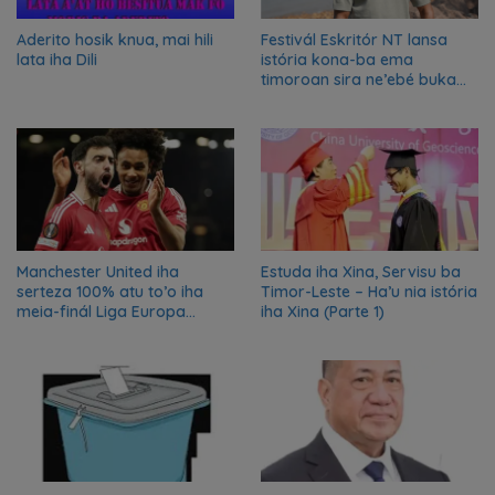
Aderito hosik knua, mai hili
Festivál Eskritór NT lansa
lata iha Dili
istória kona-ba ema
timoroan sira ne’ebé buka
azilu ne’ebé sa’e ró peska
nian ba Austrália
Manchester United iha
Estuda iha Xina, Servisu ba
serteza 100% atu to’o iha
Timor-Leste – Ha’u nia istória
meia-finál Liga Europa
iha Xina (Parte 1)
2024/2025