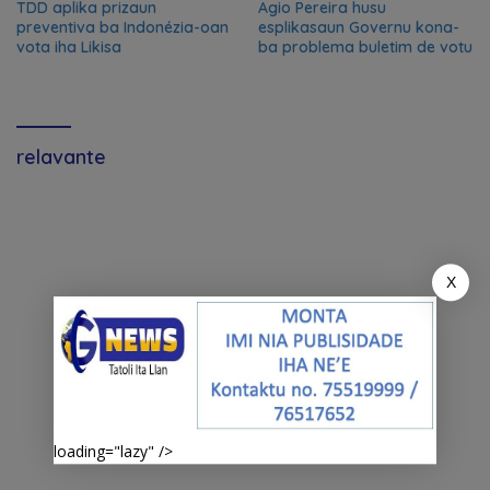
TDD aplika prizaun
Agio Pereira husu
preventiva ba Indonézia-oan
esplikasaun Governu kona-
vota iha Likisa
ba problema buletim de votu
relavante
X
loading="lazy" />