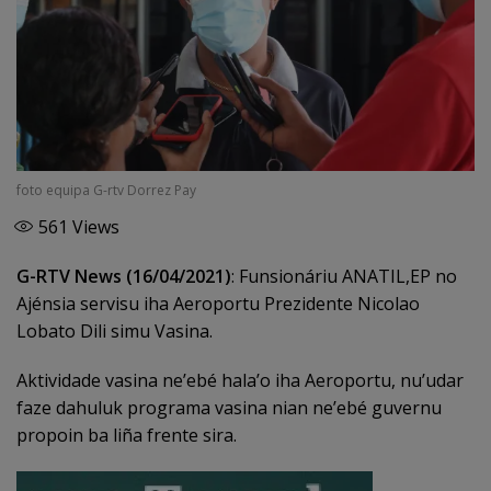
foto equipa G-rtv Dorrez Pay
561
Views
G-RTV News (16/04/2021)
: Funsionáriu ANATIL,EP no
Ajénsia servisu iha Aeroportu Prezidente Nicolao
Lobato Dili simu Vasina.
Aktividade vasina ne’ebé hala’o iha Aeroportu, nu’udar
faze dahuluk programa vasina nian ne’ebé guvernu
propoin ba liña frente sira.