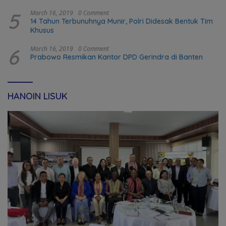
transformation in Timor-Leste
5
March 16, 2019
0 Comment
14 Tahun Terbunuhnya Munir, Polri Didesak Bentuk Tim
Khusus
6
March 16, 2019
0 Comment
Prabowo Resmikan Kantor DPD Gerindra di Banten
HANOIN LISUK