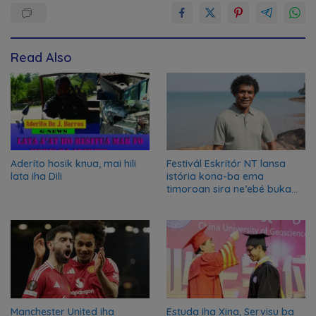
Read Also
Aderito hosik knua, mai hili
Festivál Eskritór NT lansa
lata iha Dili
istória kona-ba ema
timoroan sira ne’ebé buka
azilu ne’ebé sa’e ró peska
nian ba Austrália
Manchester United iha
Estuda iha Xina, Servisu ba