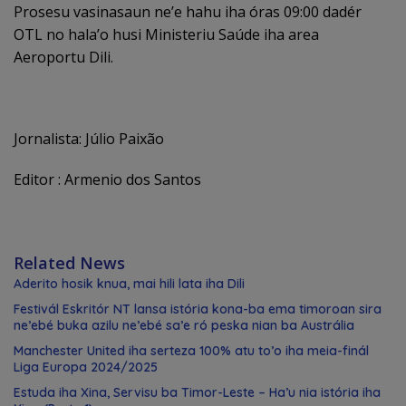
Prosesu vasinasaun ne’e hahu iha óras 09:00 dadér
OTL no hala’o husi Ministeriu Saúde iha area
Aeroportu Dili.
Jornalista: Júlio Paixão
Editor : Armenio dos Santos
Related News
Aderito hosik knua, mai hili lata iha Dili
Festivál Eskritór NT lansa istória kona-ba ema timoroan sira
ne’ebé buka azilu ne’ebé sa’e ró peska nian ba Austrália
Manchester United iha serteza 100% atu to’o iha meia-finál
Liga Europa 2024/2025
Estuda iha Xina, Servisu ba Timor-Leste – Ha’u nia istória iha