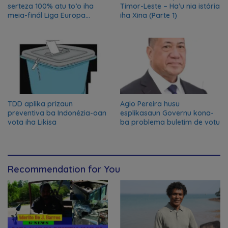
serteza 100% atu to’o iha
Timor-Leste – Ha’u nia istória
meia-finál Liga Europa
iha Xina (Parte 1)
2024/2025
TDD aplika prizaun
Agio Pereira husu
preventiva ba Indonézia-oan
esplikasaun Governu kona-
vota iha Likisa
ba problema buletim de votu
Recommendation for You