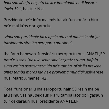
hanesan liña frente, atu hasa’e imunidade hodi hasoru
Covid-19 ’’
, haktuir Nia.
Prezidente ne’e informa mós katak funsionáriu hira
ne’e mai la’ós obrigatóriu.
‘
’Hanesan prezidente ha’u apela atu mai maibé la obriga
funsionáriu sira iha aeroportu atu simu
’’.
Iha fatin hanesan, funsináriu aeroportu husi ANATL,EP
hato’o katak “
ha’u la sente sinál negativu ruma, hafoin
simu vasina astrazaneca ida ne’e tamba, di’ak liu prevene
antes tamba moras ida ne’e problema mundiál
”.esklarese
husi Mario Ximenes (42).
Totál funsionáriu iha aeroportu nain 50 resin maibé
atu simu vasina , seidauk klaru tamba laós obrigasaun
tuir deklaraun husi prezidente ANATL,EP .