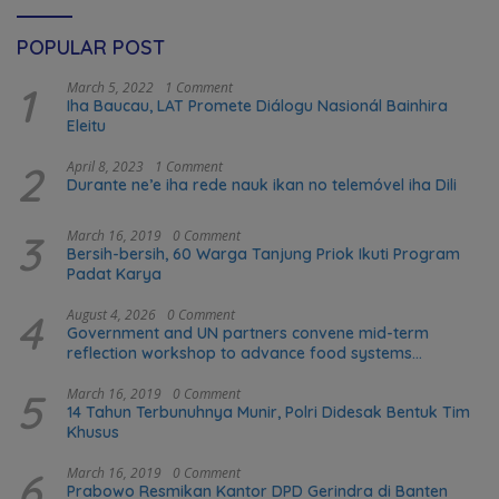
POPULAR POST
1
March 5, 2022
1 Comment
Iha Baucau, LAT Promete Diálogu Nasionál Bainhira
Eleitu
2
April 8, 2023
1 Comment
Durante ne’e iha rede nauk ikan no telemóvel iha Dili
3
March 16, 2019
0 Comment
Bersih-bersih, 60 Warga Tanjung Priok Ikuti Program
Padat Karya
4
August 4, 2026
0 Comment
Government and UN partners convene mid-term
reflection workshop to advance food systems
transformation in Timor-Leste
5
March 16, 2019
0 Comment
14 Tahun Terbunuhnya Munir, Polri Didesak Bentuk Tim
Khusus
6
March 16, 2019
0 Comment
Prabowo Resmikan Kantor DPD Gerindra di Banten