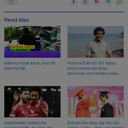
Read Also
Aderito hosik knua, mai hili
Festivál Eskritór NT lansa
lata iha Dili
istória kona-ba ema
timoroan sira ne’ebé buka
azilu ne’ebé sa’e ró peska
nian ba Austrália
Manchester United iha
Estuda iha Xina, Servisu ba