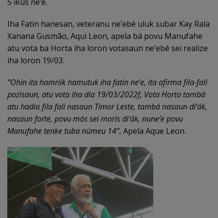
5 ikus ne’e.
Iha Fatin hanesan, veteranu ne’ebé uluk subar Kay Rala
Xanana Gusmão, Aqui Leon, apela bá povu Manufahe
atu vota ba Horta iha loron votasaun ne’ebé sei realize
iha loron 19/03.
‘’Ohin ita hamriik hamutuk iha fatin ne’e, ita afirma fila-fali
pozisaun, atu vota iha dia 19/03/2022f, Vota Horta tambá
atu hadia fila fali nasaun Timor Leste, tambá nasaun di’ák,
nasaun forte, povu mós sei moris di’ák, nune’e povu
Manufahe tenke tuba númeu 14’’
, Apela Aque Leon.