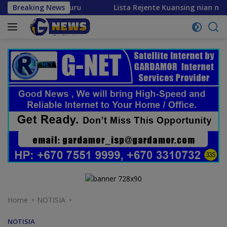
Skip
no futuru
Breaking News
Lista Rejente Kuansing nian ne’ebé hetan a
to
content
Home
NOTISIA
NOTISIA