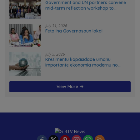
Government and UN partners convene
mid-term reflection workshop to
advance food systems transformation
in Timor-Leste
July 31, 2026
Feto iha Governasaun lokal
July 5, 2026
Kresimentu kapasidade umanu
importante ekonomia modernu no
futuru
View More