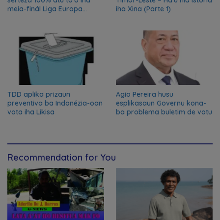
serteza 100% atu to’o iha
Timor-Leste – Ha’u nia istória
meia-finál Liga Europa
iha Xina (Parte 1)
2024/2025
TDD aplika prizaun
Agio Pereira husu
preventiva ba Indonézia-oan
esplikasaun Governu kona-
vota iha Likisa
ba problema buletim de votu
Recommendation for You