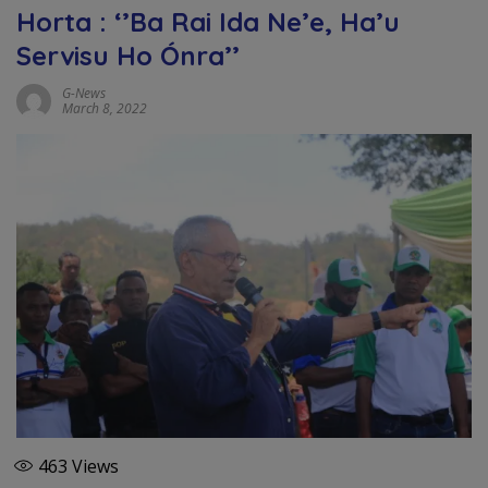
Horta : ‘’Ba Rai Ida Ne’e, Ha’u
Servisu Ho Ónra’’
G-News
March 8, 2022
463
Views