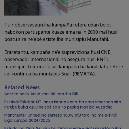
Tuir observasaun iha kampaña refere udan bo’ot
habokon partispante kuaze ema na’in 2000 mai husi
postu sira ne’ebé ezíste iha munisípiu Manufahi.
Entretantu, kampaña ne’e supreviziona husi CNE,
observadór internasionál no asegura husi PNTL
munisípiu, tuir oráriu sei kampaña bá kandidatu refere
sei kontinua ba munisípiu Suai.
(REMATA).
Related News
Aderito hosik knua, mai hili lata iha Dili
Festivál Eskritór NT lansa istória kona-ba ema timoroan sira
ne’ebé buka azilu ne’ebé sa’e ró peska nian ba Austrália
Manchester United iha serteza 100% atu to’o iha meia-finál
Liga Europa 2024/2025
Estuda iha Xina, Servisu ba Timor-Leste – Ha’u nia istória iha