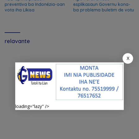
preventiva ba Indonézia-oan
esplikasaun Governu kona-
vota iha Likisa
ba problema buletim de votu
relavante
X
loading="lazy" />