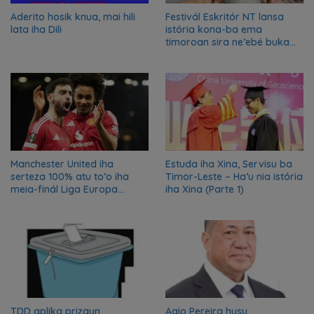
Aderito hosik knua, mai hili
Festivál Eskritór NT lansa
lata iha Dili
istória kona-ba ema
timoroan sira ne’ebé buka
azilu ne’ebé sa’e ró peska
nian ba Austrália
Manchester United iha
Estuda iha Xina, Servisu ba
serteza 100% atu to’o iha
Timor-Leste – Ha’u nia istória
meia-finál Liga Europa
iha Xina (Parte 1)
2024/2025
TDD aplika prizaun
Agio Pereira husu