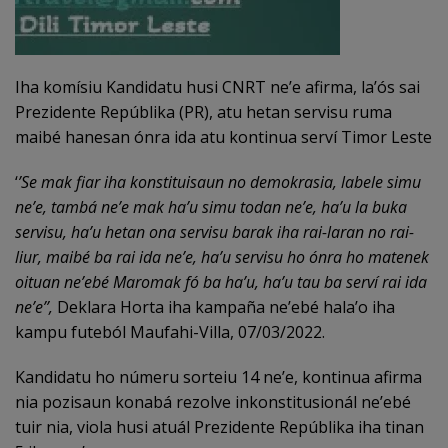
Iha komísiu Kandidatu husi CNRT ne’e afirma, la’ós sai
Prezidente Repúblika (PR), atu hetan servisu ruma
maibé hanesan ónra ida atu kontinua serví Timor Leste
‘
’Se mak fiar iha konstituisaun no demokrasia, labele simu
ne’e, tambá ne’e mak ha’u simu todan ne’e, ha’u la buka
servisu, ha’u hetan ona servisu barak iha rai-laran no rai-
liur, maibé ba rai ida ne’e, ha’u servisu ho ónra ho matenek
oituan ne’ebé Maromak fó ba ha’u, ha’u tau ba serví rai ida
ne’e’’,
Deklara Horta iha kampaña ne’ebé hala’o iha
kampu futeból Maufahi-Villa, 07/03/2022.
Kandidatu ho númeru sorteiu 14 ne’e, kontinua afirma
nia pozisaun konabá rezolve inkonstitusionál ne’ebé
tuir nia, viola husi atuál Prezidente Repúblika iha tinan