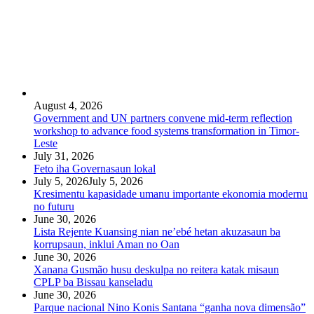
August 4, 2026
Government and UN partners convene mid-term reflection
workshop to advance food systems transformation in Timor-
Leste
July 31, 2026
Feto iha Governasaun lokal
July 5, 2026
July 5, 2026
Kresimentu kapasidade umanu importante ekonomia modernu
no futuru
June 30, 2026
Lista Rejente Kuansing nian ne’ebé hetan akuzasaun ba
korrupsaun, inklui Aman no Oan
June 30, 2026
Xanana Gusmão husu deskulpa no reitera katak misaun
CPLP ba Bissau kanseladu
June 30, 2026
Parque nacional Nino Konis Santana “ganha nova dimensão”