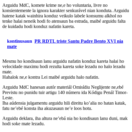
Arguidu MdC, komete krime ne,e ho voluntaria, livre no
konsientemente la ignora karakter senkurável nian konduta. Arguidu
hatene katak wainhira konduz veikulo labele konsumu alkhol no
tenke halai neneik hodi fo atensaun ba estrada, maibé arguidu falta
de kuidadu hodi konduz nafatin kareta.
kontinusaun
PR RDTL triste Santu Padre Bento XVI nia
mate
Mesmu ho kondisaun lanu arguidu nafatin konduz kareta halai ho
velocidade maximu hodi rezulta kareta soke lezadu no halo lezadu
mate.
Hahalok ne,e kontra Lei maibé arguidu halo nafatin.
Arguidu MdC hanesan autór materiál Omisídiu Neglijente ne,ebé
Previstu no punidu tuir artigu 140 númeru ida Kódigu Penál Timor-
Leste.
Iha aúdensia julgamentu arguidu hili direitu ko’alia no hatan katak,
fatu ne’ebé konsta iha akuzasaun ne’e loos hotu.
Arguidu deklara, iha altura ne’ebá nia ho kondisaun lanu duni, mak
hodi soke mate lezadu.