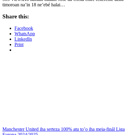
timoroan na’in 18 ne’ebé halai…
Share this:
Facebook
WhatsApp
LinkedIn
Print
Manchester United iha serteza 100% atu to’o iha meia-finál Liga
Europa 2024/2025