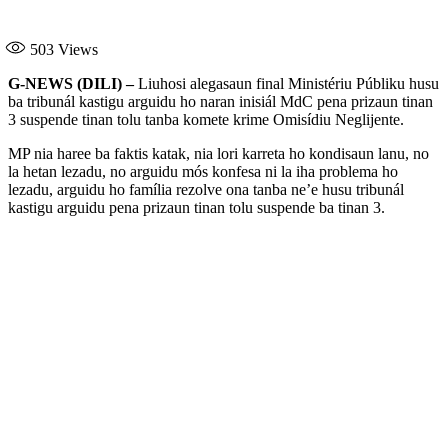
503
Views
G-NEWS (DILI) –
Liuhosi alegasaun final Ministériu Públiku husu
ba tribunál kastigu arguidu ho naran inisiál MdC pena prizaun tinan
3 suspende tinan tolu tanba komete krime Omisídiu Neglijente.
MP nia haree ba faktis katak, nia lori karreta ho kondisaun lanu, no
la hetan lezadu, no arguidu mós konfesa ni la iha problema ho
lezadu, arguidu ho família rezolve ona tanba ne’e husu tribunál
kastigu arguidu pena prizaun tinan tolu suspende ba tinan 3.