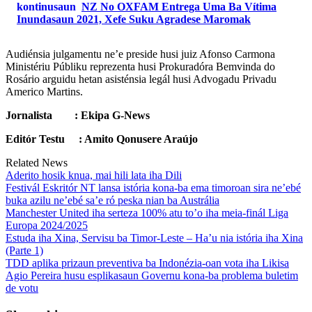
kontinusaun
NZ No OXFAM Entrega Uma Ba Vítima
Inundasaun 2021, Xefe Suku Agradese Maromak
Audiénsia julgamentu ne’e preside husi juiz Afonso Carmona
Ministériu Públiku reprezenta husi Prokuradóra Bemvinda do
Rosário arguidu hetan asisténsia legál husi Advogadu Privadu
Americo Martins.
Jornalista : Ekipa G-News
Editór Testu : Amito Qonusere Araújo
Related News
Aderito hosik knua, mai hili lata iha Dili
Festivál Eskritór NT lansa istória kona-ba ema timoroan sira ne’ebé
buka azilu ne’ebé sa’e ró peska nian ba Austrália
Manchester United iha serteza 100% atu to’o iha meia-finál Liga
Europa 2024/2025
Estuda iha Xina, Servisu ba Timor-Leste – Ha’u nia istória iha Xina
(Parte 1)
TDD aplika prizaun preventiva ba Indonézia-oan vota iha Likisa
Agio Pereira husu esplikasaun Governu kona-ba problema buletim
de votu