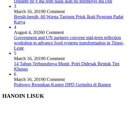
Durante ne’e iha rede nauk ikan no telemóvel iha Dili
3
March 16, 2019
0 Comment
Bersih-bersih, 60 Warga Tanjung Priok Ikuti Program Padat
Karya
4
August 4, 2026
0 Comment
Government and UN partners convene mid-term reflection
workshop to advance food systems transformation in Timor-
Leste
5
March 16, 2019
0 Comment
14 Tahun Terbunuhnya Munir, Polri Didesak Bentuk Tim
Khusus
6
March 16, 2019
0 Comment
Prabowo Resmikan Kantor DPD Gerindra di Banten
HANOIN LISUK