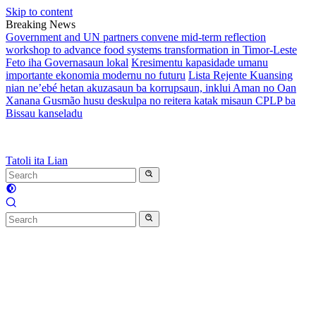
Skip to content
Breaking News
Government and UN partners convene mid-term reflection
workshop to advance food systems transformation in Timor-Leste
Feto iha Governasaun lokal
Kresimentu kapasidade umanu
importante ekonomia modernu no futuru
Lista Rejente Kuansing
nian ne’ebé hetan akuzasaun ba korrupsaun, inklui Aman no Oan
Xanana Gusmão husu deskulpa no reitera katak misaun CPLP ba
Bissau kanseladu
Tatoli ita Lian