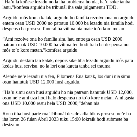
“Ha’u la koñese lezadu no la iha problema ho nia, ha’u soke tanba
lanu,”konfesa arguidu ba tribunál iha sala julgamentu TDD.
Arguidu mós konta katak, arguidu ho família rezolve ona no arguidu
entera osan USD 2000 no patraun 10.000 ba lezadu nia família hodi
despensa ba prosesu funeral ba vítima nia mate to’o kore metan.
“Ami rezolve ona ho família sira, hau entrega osan USD 2000
patraun mak USD 10.000 ba vítima fen hodi trata ba despensa no
mós to’o kore metan,”komfesa arguidu.
Arguidu deklara tan katak, depois sike tiha lezadu arguidu mós para
kedas husi servisu, no la lori ona kareta tanba sei trauma.
Alende ne’e lezadu nia fen, Filomena Ena katak, los duni nia simu
osan hanutuk USD 12.000 husi arguidu.
“Ha’u simu osan husi arguidu ho nia patraun hanutuk USD 12,000,
osan ne’e ami uza hodi halo despensa no to’o kore metan. Ami gasta
ona USD 10.000 restu hela USD 2000,”dehan nia.
Rona tiha husi parte rua Tribunál deside adia hikas prosesu ne’e ba
iha loron 26 fulan Abríl 2023 tuku 15:00 lokraik hodi submete ba
desizaun.