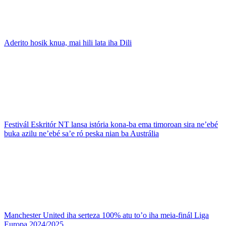
Aderito hosik knua, mai hili lata iha Dili
Festivál Eskritór NT lansa istória kona-ba ema timoroan sira ne’ebé
buka azilu ne’ebé sa’e ró peska nian ba Austrália
Manchester United iha serteza 100% atu to’o iha meia-finál Liga
Europa 2024/2025