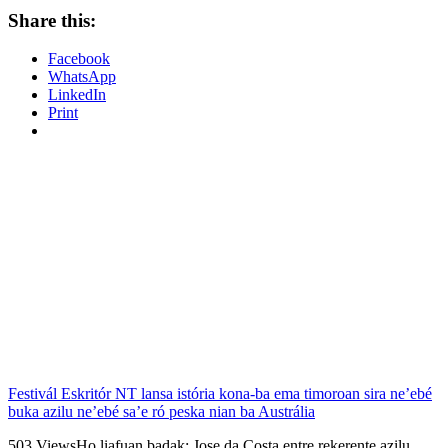
Share this:
Facebook
WhatsApp
LinkedIn
Print
Festivál Eskritór NT lansa istória kona-ba ema timoroan sira ne’ebé
buka azilu ne’ebé sa’e ró peska nian ba Austrália
503 ViewsHo liafuan badak: Jose da Costa entre rekerente azilu