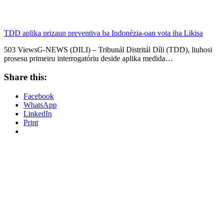
TDD aplika prizaun preventiva ba Indonézia-oan vota iha Likisa
503 ViewsG-NEWS (DILI) – Tribunál Distritál Díli (TDD), liuhosi
prosesu primeiru interrogatóriu deside aplika medida…
Share this:
Facebook
WhatsApp
LinkedIn
Print