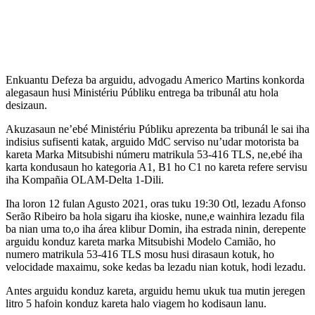
Enkuantu Defeza ba arguidu, advogadu Americo Martins konkorda
alegasaun husi Ministériu Públiku entrega ba tribunál atu hola
desizaun.
Akuzasaun ne’ebé Ministériu Públiku aprezenta ba tribunál le sai iha
indisius sufisenti katak, arguido MdC serviso nu’udar motorista ba
kareta Marka Mitsubishi númeru matrikula 53-416 TLS, ne,ebé iha
karta kondusaun ho kategoria A1, B1 ho C1 no kareta refere servisu
iha Kompañia OLAM-Delta 1-Dili.
Iha loron 12 fulan Agusto 2021, oras tuku 19:30 Otl, lezadu Afonso
Serão Ribeiro ba hola sigaru iha kioske, nune,e wainhira lezadu fila
ba nian uma to,o iha área klibur Domin, iha estrada ninin, derepente
arguidu konduz kareta marka Mitsubishi Modelo Camião, ho
numero matrikula 53-416 TLS mosu husi dirasaun kotuk, ho
velocidade maxaimu, soke kedas ba lezadu nian kotuk, hodi lezadu.
Antes arguidu konduz kareta, arguidu hemu ukuk tua mutin jeregen
litro 5 hafoin konduz kareta halo viagem ho kodisaun lanu.