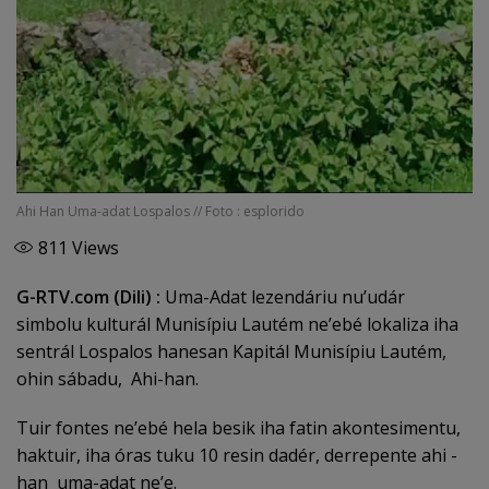
Ahi Han Uma-adat Lospalos // Foto : esplorido
811
Views
G-RTV.com (Dili) :
Uma-Adat lezendáriu nu’udár
simbolu kulturál Munisípiu Lautém ne’ebé lokaliza iha
sentrál Lospalos hanesan Kapitál Munisípiu Lautém,
ohin sábadu, Ahi-han.
Tuir fontes ne’ebé hela besik iha fatin akontesimentu,
haktuir, iha óras tuku 10 resin dadér, derrepente ahi -
han uma-adat ne’e.