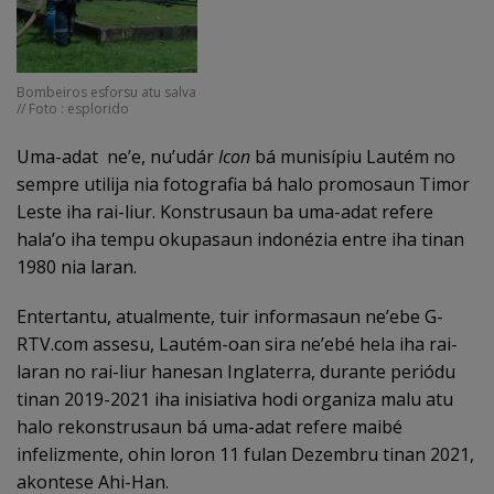
Bombeiros esforsu atu salva
// Foto : esplorido
Uma-adat ne’e, nu’udár
Icon
bá munisípiu Lautém no
sempre utilija nia fotografia bá halo promosaun Timor
Leste iha rai-liur. Konstrusaun ba uma-adat refere
hala’o iha tempu okupasaun indonézia entre iha tinan
1980 nia laran.
Entertantu, atualmente, tuir informasaun ne’ebe G-
RTV.com assesu, Lautém-oan sira ne’ebé hela iha rai-
laran no rai-liur hanesan Inglaterra, durante periódu
tinan 2019-2021 iha inisiativa hodi organiza malu atu
halo rekonstrusaun bá uma-adat refere maibé
infelizmente, ohin loron 11 fulan Dezembru tinan 2021,
akontese Ahi-Han.