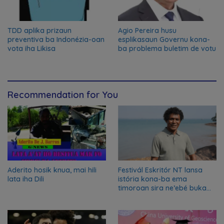
TDD aplika prizaun
Agio Pereira husu
preventiva ba Indonézia-oan
esplikasaun Governu kona-
vota iha Likisa
ba problema buletim de votu
Recommendation for You
Aderito hosik knua, mai hili
Festivál Eskritór NT lansa
lata iha Dili
istória kona-ba ema
timoroan sira ne’ebé buka
azilu ne’ebé sa’e ró peska
nian ba Austrália