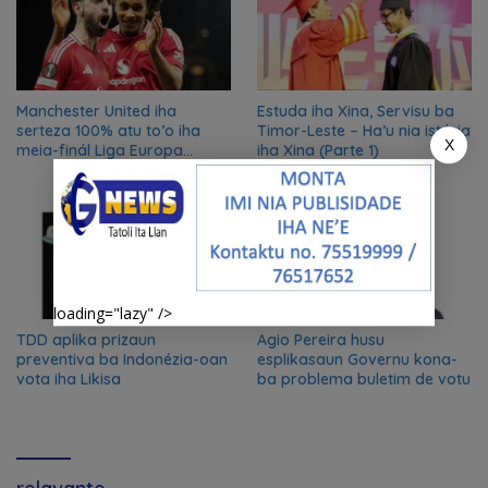
Manchester United iha
Estuda iha Xina, Servisu ba
serteza 100% atu to’o iha
Timor-Leste – Ha’u nia istória
X
meia-finál Liga Europa
iha Xina (Parte 1)
2024/2025
loading="lazy" />
TDD aplika prizaun
Agio Pereira husu
preventiva ba Indonézia-oan
esplikasaun Governu kona-
vota iha Likisa
ba problema buletim de votu