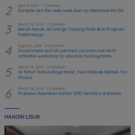
2
April 8, 2023
1 Comment
Durante ne’e iha rede nauk ikan no telemóvel iha Dili
3
March 16, 2019
0 Comment
Bersih-bersih, 60 Warga Tanjung Priok Ikuti Program
Padat Karya
4
August 4, 2026
0 Comment
Government and UN partners convene mid-term
reflection workshop to advance food systems
transformation in Timor-Leste
5
March 16, 2019
0 Comment
14 Tahun Terbunuhnya Munir, Polri Didesak Bentuk Tim
Khusus
6
March 16, 2019
0 Comment
Prabowo Resmikan Kantor DPD Gerindra di Banten
HANOIN LISUK