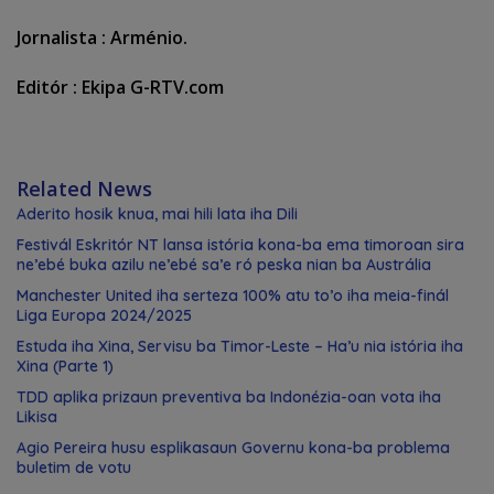
Jornalista : Arménio.
Editór : Ekipa G-RTV.com
Related News
Aderito hosik knua, mai hili lata iha Dili
Festivál Eskritór NT lansa istória kona-ba ema timoroan sira
ne’ebé buka azilu ne’ebé sa’e ró peska nian ba Austrália
Manchester United iha serteza 100% atu to’o iha meia-finál
Liga Europa 2024/2025
Estuda iha Xina, Servisu ba Timor-Leste – Ha’u nia istória iha
Xina (Parte 1)
TDD aplika prizaun preventiva ba Indonézia-oan vota iha
Likisa
Agio Pereira husu esplikasaun Governu kona-ba problema
buletim de votu