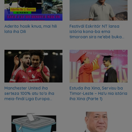
Aderito hosik knua, mai hili
Festivál Eskritór NT lansa
lata iha Dili
istória kona-ba ema
timoroan sira ne’ebé buka
azilu ne’ebé sa’e ró peska
nian ba Austrália
Manchester United iha
Estuda iha Xina, Servisu ba
serteza 100% atu to’o iha
Timor-Leste – Ha’u nia istória
meia-finál Liga Europa
iha Xina (Parte 1)
2024/2025