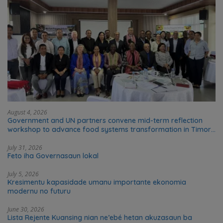
August 4, 2026
Government and UN partners convene mid-term reflection
workshop to advance food systems transformation in Timor-
Leste
July 31, 2026
Feto iha Governasaun lokal
July 5, 2026
Kresimentu kapasidade umanu importante ekonomia
modernu no futuru
June 30, 2026
Lista Rejente Kuansing nian ne’ebé hetan akuzasaun ba