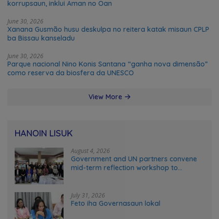
korrupsaun, inklui Aman no Oan
June 30, 2026
Xanana Gusmão husu deskulpa no reitera katak misaun CPLP
ba Bissau kanseladu
June 30, 2026
Parque nacional Nino Konis Santana “ganha nova dimensão”
como reserva da biosfera da UNESCO
View More
HANOIN LISUK
August 4, 2026
Government and UN partners convene
mid-term reflection workshop to
advance food systems transformation
in Timor-Leste
July 31, 2026
Feto iha Governasaun lokal