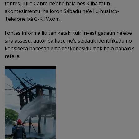
fontes, Julio Canto ne’ebé hela besik iha fatin
akontesimentu iha loron Sábadu ne’e liu husi
via-
Telefone bá G-RTV.com.
Fontes informa liu tan katak, tuir investigasaun ne’ebe
sira assesu, autór bá kazu ne’e seidauk identifikadu no
konsidera hanesan ema deskoñesidu mak halo hahalok
refere.