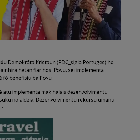
idu Demokráta Kristaun (PDC_sigla Portuges) ho
ainhira hetan fiar hosi Povu, sei implementa
 fó benefísiu ba Povu.
é atu implementa mak halais dezenvolvimentu
i suku no aldeia. Dezenvolvimentu rekursu umanu
e.