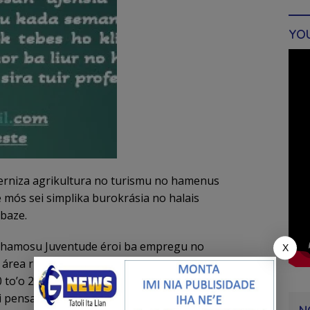
YO
derniza agrikultura no turismu no hamenus
mós sei simplika burokrásia no halais
baze.
 hamosu Juventude éroi ba empregu no
X
área rurais. Programa prioritáriu seluk mak atu
to’o 250 mil ba suku ida-idak kada tinan. Enkuantu
 pensaun vitalísia no imunidade líder polítiku.