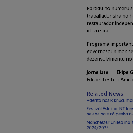
Partidu ho númeru so
traballador sira no h
restaurador indepen
idozu sira.
Programa importante
governasaun mak sei
dezenvolvimentu no j
Jornalista : Ekipa
Editór Testu : Ami
Related News
Aderito hosik knua, mai h
Festivál Eskritór NT la
ne’ebé sa’e ró peska ni
Manchester United iha 
2024/2025