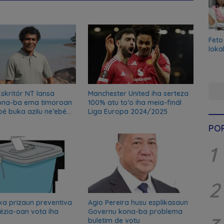
Feto
loka
Eskritór NT lansa
Manchester United iha serteza
kona-ba ema timoroan
100% atu to’o iha meia-finál
bé buka azilu ne’ebé
Liga Europa 2024/2025
peska nian ba Austrália
PO
1
2
ka prizaun preventiva
Agio Pereira husu esplikasaun
ézia-oan vota iha
Governu kona-ba problema
buletim de votu