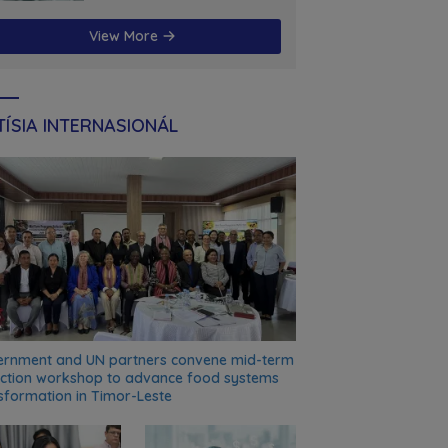
futuru
View More
ÍSIA INTERNASIONÁL
rnment and UN partners convene mid-term
ection workshop to advance food systems
sformation in Timor-Leste