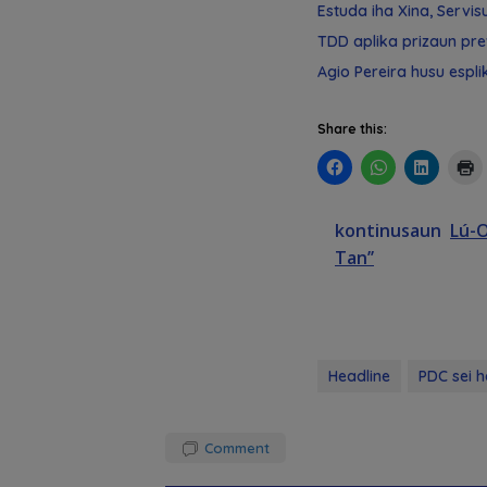
Estuda iha Xina, Servisu
TDD aplika prizaun pre
Agio Pereira husu esp
Share this:
kontinusaun
Lú-O
Tan’’
Headline
PDC sei h
Comment