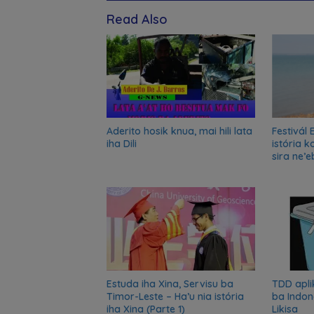
Read Also
Aderito hosik knua, mai hili lata
Festivál 
iha Dili
istória 
sira ne’e
sa’e ró 
Estuda iha Xina, Servisu ba
TDD apli
Timor-Leste – Ha’u nia istória
ba Indon
iha Xina (Parte 1)
Likisa