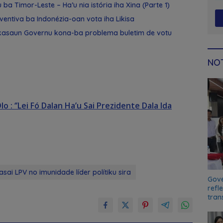
 ba Timor-Leste – Ha’u nia istória iha Xina (Parte 1)
ventiva ba Indonézia-oan vota iha Likisa
likasaun Governu kona-ba problema buletim de votu
NOT
lo : ‘’Lei Fó Dalan Ha’u Sai Prezidente Dala Ida
asai LPV no imunidade líder polítiku sira
Gove
refl
tran