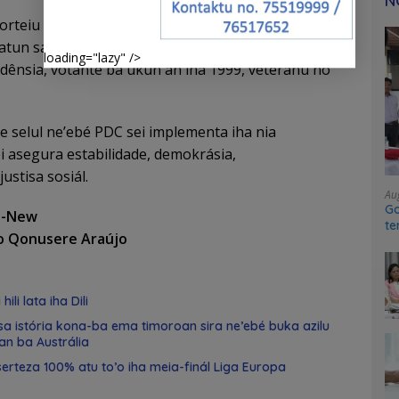
N
rteiu 16 ne’e mós sei hasae salariu ba funsionáriu,
atun saláriu ba polítiku sira. Valoriza no rekonhese
loading="lazy" />
dênsia, votante ba ukun an iha 1999, veteranu no
 selul ne’ebé PDC sei implementa iha nia
 asegura estabilidade, demokrásia,
ustisa sosiál.
Au
Go
 G-New
te
to Qonusere Araújo
sy
ili lata iha Dili
nsa istória kona-ba ema timoroan sira ne’ebé buka azilu
an ba Austrália
serteza 100% atu to’o iha meia-finál Liga Europa