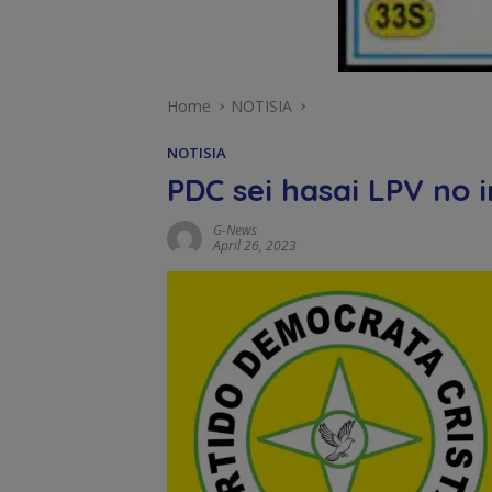
Home
NOTISIA
NOTISIA
PDC sei hasai LPV no i
G-News
April 26, 2023