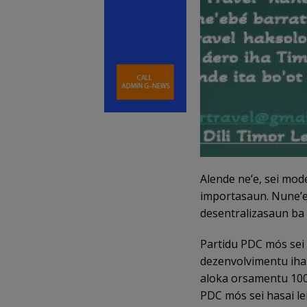
Alende ne’e, sei mo
importasaun. Nune’e 
desentralizasaun ba 
Partidu PDC mós sei
dezenvolvimentu iha 
aloka orsamentu 100 
PDC mós sei hasai lei