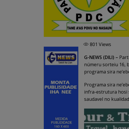
801
Views
G-NEWS (DILI) –
Part
númeru sorteiu 16, b
programa sira ne’ebé
Programa sira ne’eb
infra-estrutura hos
saudavel no kualidad