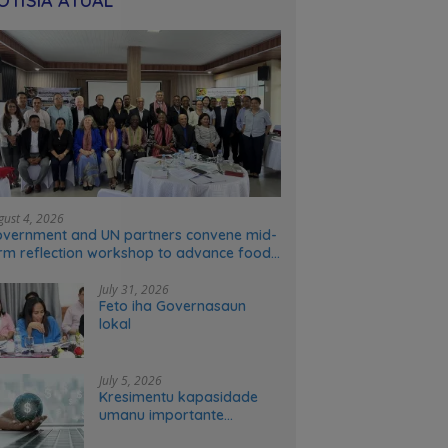
OTÍSIA ATÚAL
gust 4, 2026
vernment and UN partners convene mid-
rm reflection workshop to advance food
stems transformation in Timor-Leste
July 31, 2026
Feto iha Governasaun
lokal
July 5, 2026
Kresimentu kapasidade
umanu importante
ekonomia modernu no