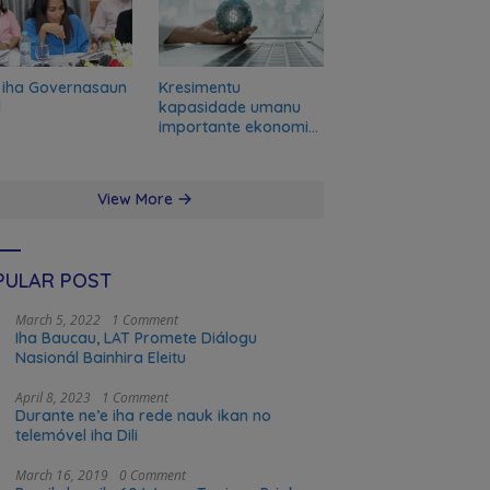
 iha Governasaun
Kresimentu
l
kapasidade umanu
importante ekonomia
modernu no futuru
View More
PULAR POST
March 5, 2022
1 Comment
Iha Baucau, LAT Promete Diálogu
Nasionál Bainhira Eleitu
April 8, 2023
1 Comment
Durante ne’e iha rede nauk ikan no
telemóvel iha Dili
March 16, 2019
0 Comment