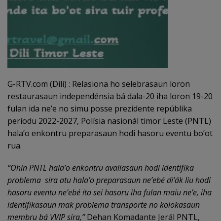
G-RTV.com (Dili) : Relasiona ho selebrasaun loron
restaurasaun independénsia bá dala-20 iha loron 19-20
fulan ida ne’e no simu posse prezidente repúblika
períodu 2022-2027, Polísia nasionál timor Leste (PNTL)
hala’o enkontru preparasaun hodi hasoru eventu bo’ot
rua.
‘’Ohin PNTL hala’o enkontru avaliasaun hodi identifika
problema sira atu hala’o preparasaun ne’ebé di’ák liu hodi
hasoru eventu ne’ebé ita sei hasoru iha fulan maiu ne’e, iha
identifikasaun mak problema transporte no kolokasaun
membru bá VVIP sira,’’
Dehan Komadante Jerál PNTL,