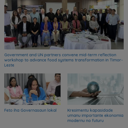
Government and UN partners convene mid-term reflection
workshop to advance food systems transformation in Timor-
Leste
Feto iha Governasaun lokal
Kresimentu kapasidade
umanu importante ekonomia
modernu no futuru