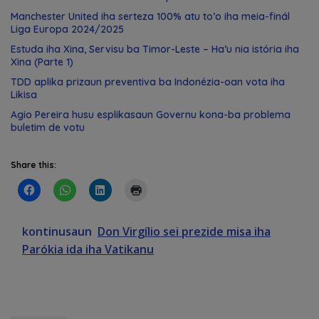
Manchester United iha serteza 100% atu to’o iha meia-finál
Liga Europa 2024/2025
Estuda iha Xina, Servisu ba Timor-Leste – Ha’u nia istória iha
Xina (Parte 1)
TDD aplika prizaun preventiva ba Indonézia-oan vota iha
Likisa
Agio Pereira husu esplikasaun Governu kona-ba problema
buletim de votu
Share this:
kontinusaun
Don Virgílio sei prezide misa iha
Parókia ida iha Vatikanu