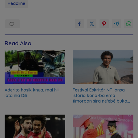
Headline
Read Also
Aderito hosik knua, mai hili
Festivál Eskritór NT lansa
lata iha Dili
istória kona-ba ema
timoroan sira ne’ebé buka
azilu ne’ebé sa’e ró peska
nian ba Austrália