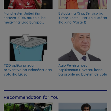
Manchester United iha
Estuda iha Xina, Servisu ba
serteza 100% atu to’o iha
Timor-Leste – Ha’u nia istória
meia-finál Liga Europa
iha Xina (Parte 1)
2024/2025
TDD aplika prizaun
Agio Pereira husu
preventiva ba Indonézia-oan
esplikasaun Governu kona-
vota iha Likisa
ba problema buletim de votu
Recommendation for You