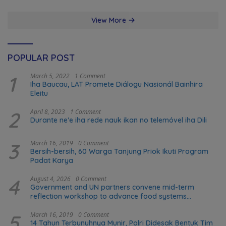
View More
POPULAR POST
1
March 5, 2022
1 Comment
Iha Baucau, LAT Promete Diálogu Nasionál Bainhira
Eleitu
2
April 8, 2023
1 Comment
Durante ne’e iha rede nauk ikan no telemóvel iha Dili
3
March 16, 2019
0 Comment
Bersih-bersih, 60 Warga Tanjung Priok Ikuti Program
Padat Karya
4
August 4, 2026
0 Comment
Government and UN partners convene mid-term
reflection workshop to advance food systems
transformation in Timor-Leste
5
March 16, 2019
0 Comment
14 Tahun Terbunuhnya Munir, Polri Didesak Bentuk Tim