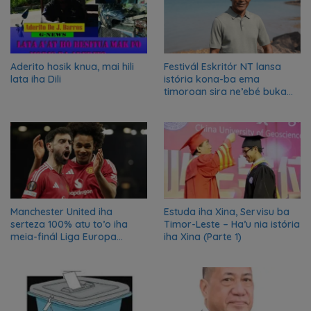
Aderito hosik knua, mai hili
Festivál Eskritór NT lansa
lata iha Dili
istória kona-ba ema
timoroan sira ne’ebé buka
azilu ne’ebé sa’e ró peska
nian ba Austrália
Manchester United iha
Estuda iha Xina, Servisu ba
serteza 100% atu to’o iha
Timor-Leste – Ha’u nia istória
meia-finál Liga Europa
iha Xina (Parte 1)
2024/2025