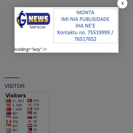
X
loading="lazy" />
VISITOR