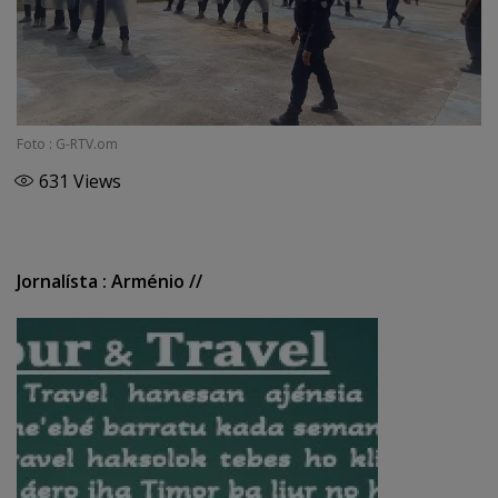
Foto : G-RTV.om
631
Views
Jornalísta : Arménio //