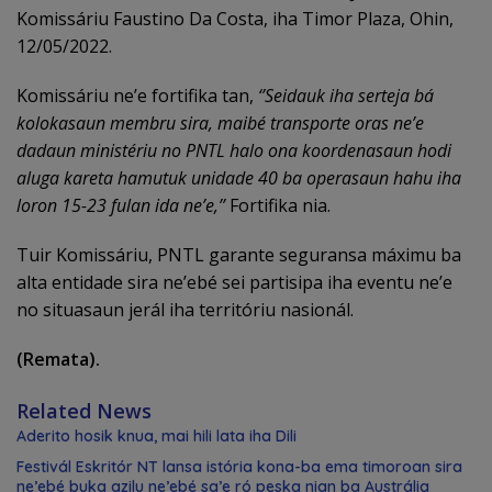
Komissáriu Faustino Da Costa, iha Timor Plaza, Ohin,
12/05/2022.
Komissáriu ne’e fortifika tan,
‘’Seidauk iha serteja bá
kolokasaun membru sira, maibé transporte oras ne’e
dadaun ministériu no PNTL halo ona koordenasaun hodi
aluga kareta hamutuk unidade 40 ba operasaun hahu iha
loron 15-23 fulan ida ne’e,’’
Fortifika nia.
Tuir Komissáriu, PNTL garante seguransa máximu ba
alta entidade sira ne’ebé sei partisipa iha eventu ne’e
no situasaun jerál iha territóriu nasionál.
(Remata).
Related News
Aderito hosik knua, mai hili lata iha Dili
Festivál Eskritór NT lansa istória kona-ba ema timoroan sira
ne’ebé buka azilu ne’ebé sa’e ró peska nian ba Austrália