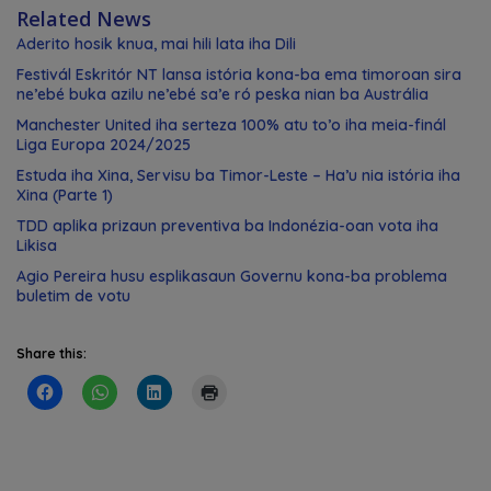
Related News
Aderito hosik knua, mai hili lata iha Dili
Festivál Eskritór NT lansa istória kona-ba ema timoroan sira
ne’ebé buka azilu ne’ebé sa’e ró peska nian ba Austrália
Manchester United iha serteza 100% atu to’o iha meia-finál
Liga Europa 2024/2025
Estuda iha Xina, Servisu ba Timor-Leste – Ha’u nia istória iha
Xina (Parte 1)
TDD aplika prizaun preventiva ba Indonézia-oan vota iha
Likisa
Agio Pereira husu esplikasaun Governu kona-ba problema
buletim de votu
Share this: