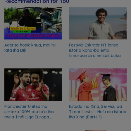
Recommendation for You
Aderito hosik knua, mai hili
Festivál Eskritór NT lansa
lata iha Dili
istória kona-ba ema
timoroan sira ne’ebé buka
azilu ne’ebé sa’e ró peska
nian ba Austrália
Manchester United iha
Estuda iha Xina, Servisu ba
serteza 100% atu to’o iha
Timor-Leste – Ha’u nia istória
meia-finál Liga Europa
iha Xina (Parte 1)
2024/2025