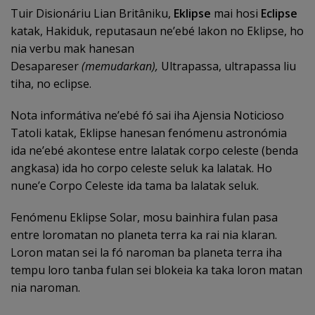
Tuir Disionáriu Lian Britâniku,
Eklipse
mai hosi
Eclipse
katak, Hakiduk, reputasaun ne’ebé lakon no Eklipse, ho
nia verbu mak hanesan
Desapareser
(memudarkan),
Ultrapassa, ultrapassa liu
tiha, no eclipse.
Nota informátiva ne’ebé fó sai iha Ajensia Noticioso
Tatoli katak, Eklipse hanesan fenómenu astronómia
ida ne’ebé akontese entre lalatak corpo celeste (benda
angkasa) ida ho corpo celeste seluk ka lalatak. Ho
nune’e Corpo Celeste ida tama ba lalatak seluk.
Fenómenu Eklipse Solar, mosu bainhira fulan pasa
entre loromatan no planeta terra ka rai nia klaran.
Loron matan sei la fó naroman ba planeta terra iha
tempu loro tanba fulan sei blokeia ka taka loron matan
nia naroman.