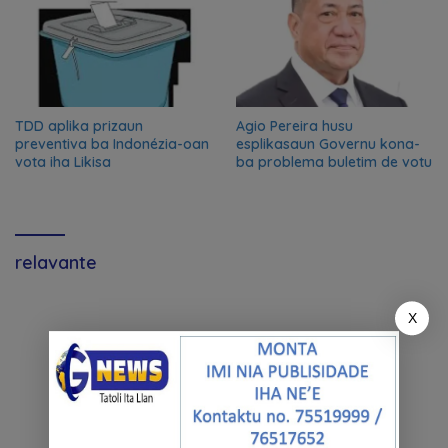
TDD aplika prizaun
Agio Pereira husu
preventiva ba Indonézia-oan
esplikasaun Governu kona-
vota iha Likisa
ba problema buletim de votu
relavante
X