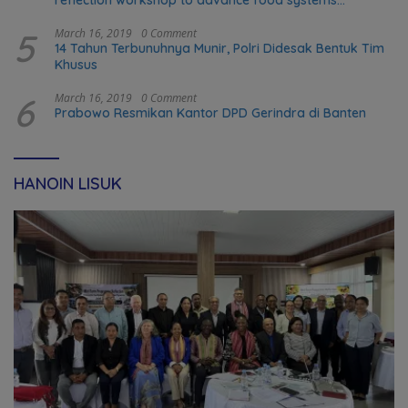
transformation in Timor-Leste
5
March 16, 2019
0 Comment
14 Tahun Terbunuhnya Munir, Polri Didesak Bentuk Tim
Khusus
6
March 16, 2019
0 Comment
Prabowo Resmikan Kantor DPD Gerindra di Banten
HANOIN LISUK