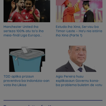
Manchester United iha
Estuda iha Xina, Servisu ba
serteza 100% atu to’o iha
Timor-Leste – Ha’u nia istória
meia-finál Liga Europa
iha Xina (Parte 1)
2024/2025
TDD aplika prizaun
Agio Pereira husu
preventiva ba Indonézia-oan
esplikasaun Governu kona-
vota iha Likisa
ba problema buletim de votu