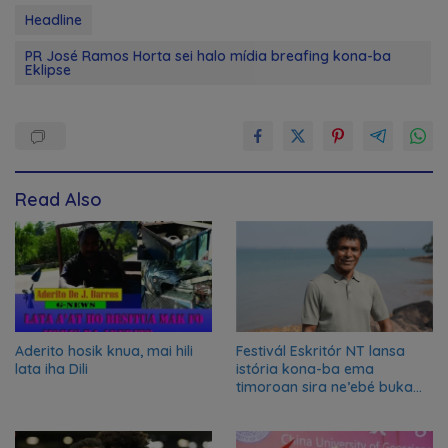
Headline
PR José Ramos Horta sei halo mídia breafing kona-ba
Eklipse
Read Also
Aderito hosik knua, mai hili
Festivál Eskritór NT lansa
lata iha Dili
istória kona-ba ema
timoroan sira ne’ebé buka
azilu ne’ebé sa’e ró peska
nian ba Austrália