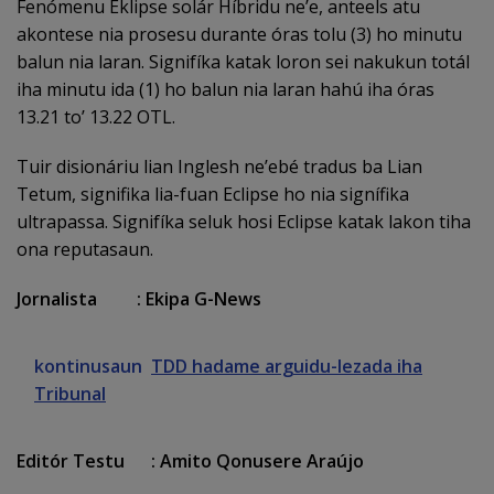
Fenómenu Eklipse solár Híbridu ne’e, anteels atu
akontese nia prosesu durante óras tolu (3) ho minutu
balun nia laran. Signifíka katak loron sei nakukun totál
iha minutu ida (1) ho balun nia laran hahú iha óras
13.21 to’ 13.22 OTL.
Tuir disionáriu lian Inglesh ne’ebé tradus ba Lian
Tetum, signifika lia-fuan Eclipse ho nia signífika
ultrapassa. Signifíka seluk hosi Eclipse katak lakon tiha
ona reputasaun.
Jornalista : Ekipa G-News
kontinusaun
TDD hadame arguidu-lezada iha
Tribunal
Editór Testu : Amito Qonusere Araújo