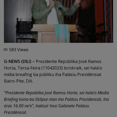
583
Views
G-NEWS (DILI) –
Prezidente Repúblika José Ramos
Horta, Tersa-Feira (11042023) lorokraik, sei hala’o
mídia breafing ba públiku iha Palásiu Prezidénsial
Bairo-Pite, Dili.
“Prezidente Repúblika José Ramos-Horta, sei hala’o Media
Briefing kona-ba Eklipse nian iha Palásiu Prezidensiál, iha
óras 16.00 ne’e”, haktuir hosi Gabinete Palásiu
Prezidénsial.