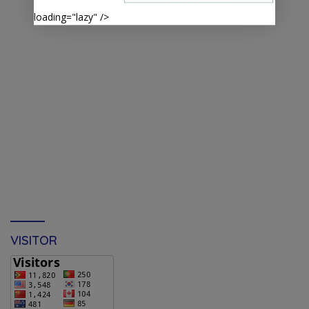
loading="lazy" />
VISITOR