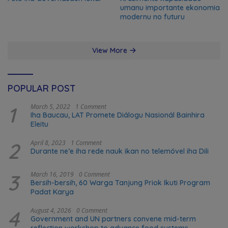
umanu importante ekonomia
modernu no futuru
View More
POPULAR POST
1
March 5, 2022
1 Comment
Iha Baucau, LAT Promete Diálogu Nasionál Bainhira
Eleitu
2
April 8, 2023
1 Comment
Durante ne’e iha rede nauk ikan no telemóvel iha Dili
3
March 16, 2019
0 Comment
Bersih-bersih, 60 Warga Tanjung Priok Ikuti Program
Padat Karya
4
August 4, 2026
0 Comment
Government and UN partners convene mid-term
reflection workshop to advance food systems