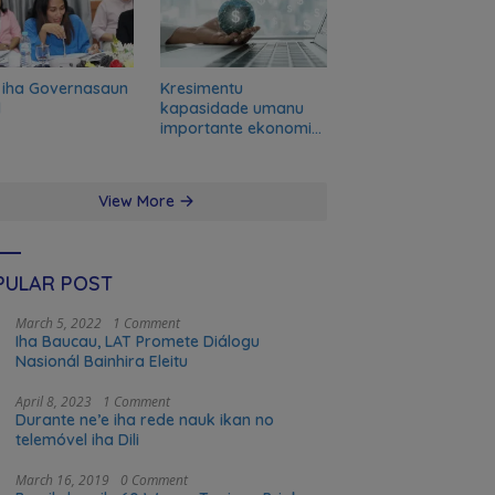
 iha Governasaun
Kresimentu
l
kapasidade umanu
importante ekonomia
modernu no futuru
View More
PULAR POST
March 5, 2022
1 Comment
Iha Baucau, LAT Promete Diálogu
Nasionál Bainhira Eleitu
April 8, 2023
1 Comment
Durante ne’e iha rede nauk ikan no
telemóvel iha Dili
March 16, 2019
0 Comment