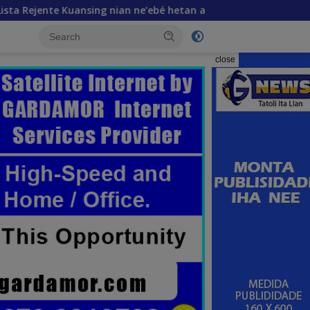
ian ne’ebé hetan akuzasaun ba korrupsaun, inklui Aman no Oan
close