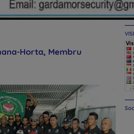
VIS
nana-Horta, Membru
Soc