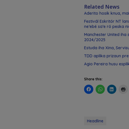
Related News
Aderito hosik knua, mai h
Festivál Eskritór NT la
ne’ebé sa’e ró peska ni
Manchester United iha 
2024/2025
Estuda iha Xina, Servisu
TDD aplika prizaun pre
Agio Pereira husu esp
Share this:
Headline