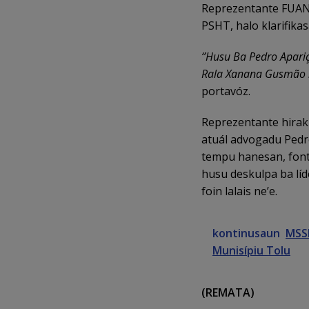
Reprezentante FUAN
PSHT, halo klarifika
‘’Husu Ba Pedro Apariç
Rala Xanana Gusmão no
portavóz.
Reprezentante hirak 
atuál advogadu Pedro
tempu hanesan, font
husu deskulpa ba líde
foin lalais ne’e.
kontinusaun
MSSI
Munisípiu Tolu
(REMATA)