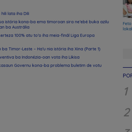
ili lata iha Dili
nsa istória kona-ba ema timoroan sira ne’ebé buka azilu
Feto
an ba Austrália
loka
serteza 100% atu to’o iha meia-finál Liga Europa
 ba Timor-Leste – Ha’u nia istória iha Xina (Parte 1)
ventiva ba Indonézia-oan vota iha Likisa
likasaun Governu kona-ba problema buletim de votu
PO
1
2