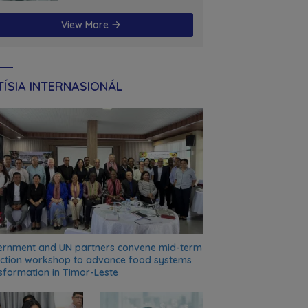
futuru
View More
ÍSIA INTERNASIONÁL
rnment and UN partners convene mid-term
ection workshop to advance food systems
sformation in Timor-Leste