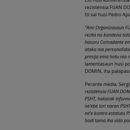
Liu husi konferénsi
rezisténsia FUAN DO
fó sai husi Pedro Apa
‘’Ami Organizasaun F
rezita no kondena tot
hasoru Comadante em 
ataka nia personalid
presija ema hotu nia 
lamentasaun husi po
DOMIN, iha palapaso
Perante média
,
Sergi
rezisténsia FUAN DOMI
PSHT, hakarak inform
ne’ebé lori naran PSH
ne’e kontra estatutu 
hodi tama iha vida pol