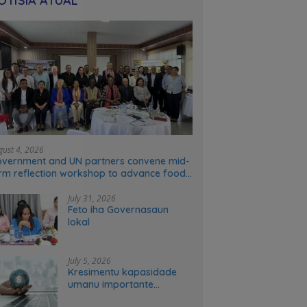
OTÍSIA ATÚAL
gust 4, 2026
vernment and UN partners convene mid-
rm reflection workshop to advance food
stems transformation in Timor-Leste
July 31, 2026
Feto iha Governasaun
lokal
July 5, 2026
Kresimentu kapasidade
umanu importante
ekonomia modernu no