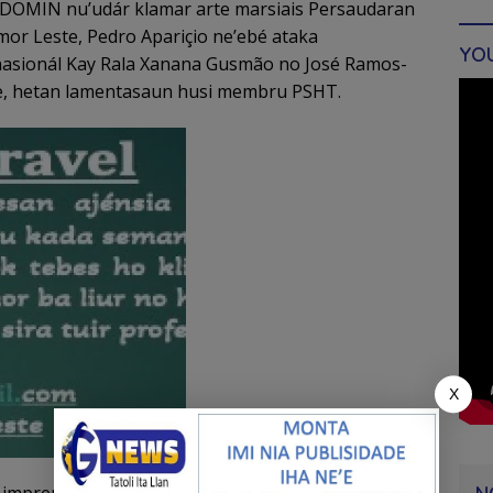
DOMIN nu’udár klamar arte marsiais Persaudaran
mor Leste, Pedro Apariçio ne’ebé ataka
YO
 nasionál Kay Rala Xanana Gusmão no José Ramos-
e’e, hetan lamentasaun husi membru PSHT.
X