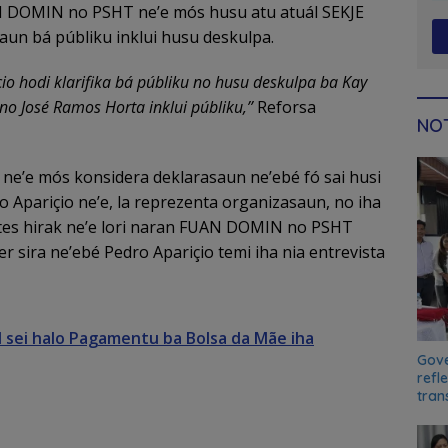
 DOMIN no PSHT ne’e mós husu atu atuál SEKJE
saun bá públiku inklui husu deskulpa.
io hodi klarifika bá públiku no husu deskulpa ba Kay
 José Ramos Horta inklui públiku,’’
Reforsa
NOT
ne’e mós konsidera deklarasaun ne’ebé fó sai husi
 Apariçio ne’e, la reprezenta organizasaun, no iha
es hirak ne’e lori naran FUAN DOMIN no PSHT
r sira ne’ebé Pedro Apariçio temi iha nia entrevista
 sei halo Pagamentu ba Bolsa da Mãe iha
Gove
refl
tran