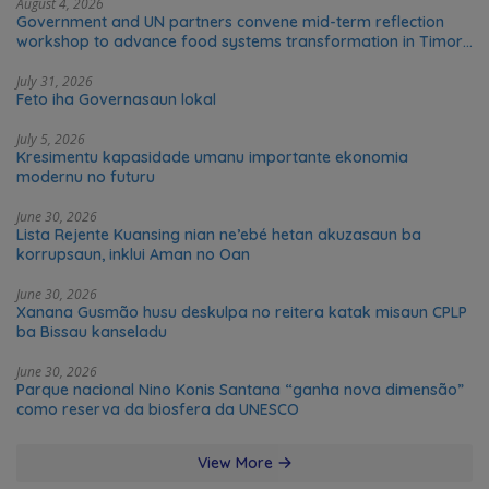
August 4, 2026
Government and UN partners convene mid-term reflection
workshop to advance food systems transformation in Timor-
Leste
July 31, 2026
Feto iha Governasaun lokal
July 5, 2026
Kresimentu kapasidade umanu importante ekonomia
modernu no futuru
June 30, 2026
Lista Rejente Kuansing nian ne’ebé hetan akuzasaun ba
korrupsaun, inklui Aman no Oan
June 30, 2026
Xanana Gusmão husu deskulpa no reitera katak misaun CPLP
ba Bissau kanseladu
June 30, 2026
Parque nacional Nino Konis Santana “ganha nova dimensão”
como reserva da biosfera da UNESCO
View More