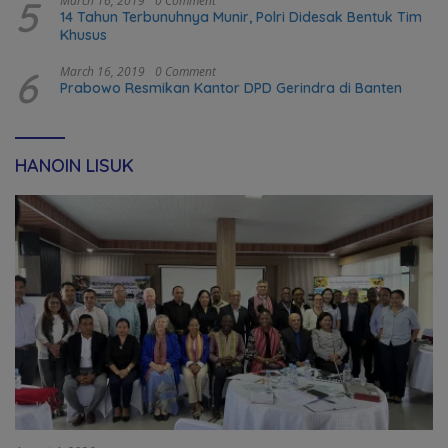
5
March 16, 2019
0 Comment
14 Tahun Terbunuhnya Munir, Polri Didesak Bentuk Tim
Khusus
6
March 16, 2019
0 Comment
Prabowo Resmikan Kantor DPD Gerindra di Banten
HANOIN LISUK