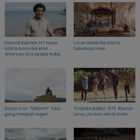
Festivál Eskritór NT lansa
Loron Natál iha Istória
istória kona-ba ema
Salvasaun nian
timoroan sira ne’ebé buka
azilu ne’ebé sa’e ró peska
nian ba Austrália
Santa Cruz “12Nov91”: luka
Trajédia Balibo 1975: Klamar
yang menjadi negeri
Lima, Lia-loos ida la mate