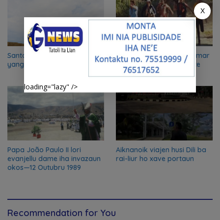
X
Santa Cruz “12Nov91”: luka
Trajédia Balibo 1975: Klamar
yang menjadi negeri
Lima, Lia-loos ida la mate
loading="lazy" />
Papa João Paulo II lori
Aiknanoik viajen husi Dili ba
evanjellu dame iha invazaun
rai-liur ho xave portaun
okos—12 Outubru 1989
Recommendation for You