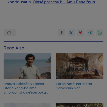
kontinusaun
Oinsá prosesu hili Amu-Papa foun
Read Also
Festivál Eskritór NT lansa
Loron Natál iha Istória
istória kona-ba ema
Salvasaun nian
timoroan sira ne’ebé buka
azilu ne’ebé sa’e ró peska
nian ba Austrália