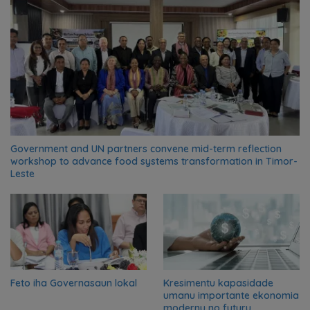
Government and UN partners convene mid-term reflection
workshop to advance food systems transformation in Timor-
Leste
Feto iha Governasaun lokal
Kresimentu kapasidade
umanu importante ekonomia
modernu no futuru