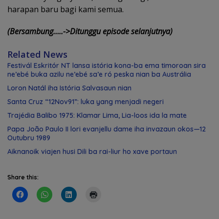
harapan baru bagi kami semua.
(Bersambung…..->Ditunggu episode selanjutnya)
Related News
Festivál Eskritór NT lansa istória kona-ba ema timoroan sira
ne’ebé buka azilu ne’ebé sa’e ró peska nian ba Austrália
Loron Natál iha Istória Salvasaun nian
Santa Cruz “12Nov91”: luka yang menjadi negeri
Trajédia Balibo 1975: Klamar Lima, Lia-loos ida la mate
Papa João Paulo II lori evanjellu dame iha invazaun okos—12
Outubru 1989
Aiknanoik viajen husi Dili ba rai-liur ho xave portaun
Share this: