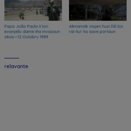
Papa João Paulo II lori
Aiknanoik viajen husi Dili ba
evanjellu dame iha invazaun
rai-liur ho xave portaun
okos—12 Outubru 1989
relavante