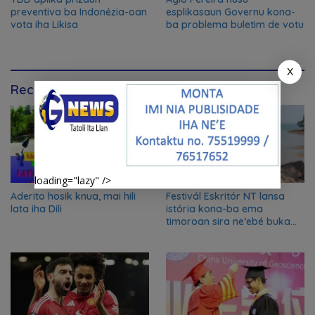
preventiva ba Indonézia-oan
esplikasaun Governu kona-
vota iha Likisa
ba problema buletim de votu
X
Recommendation for You
loading="lazy" />
Aderito hosik knua, mai hili
Festivál Eskritór NT lansa
lata iha Dili
istória kona-ba ema
timoroan sira ne’ebé buka
azilu ne’ebé sa’e ró peska
nian ba Austrália