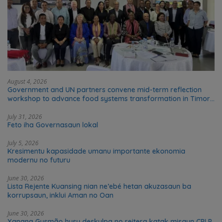
August 4, 2026
Government and UN partners convene mid-term reflection
workshop to advance food systems transformation in Timor-
Leste
July 31, 2026
Feto iha Governasaun lokal
July 5, 2026
Kresimentu kapasidade umanu importante ekonomia
modernu no futuru
June 30, 2026
Lista Rejente Kuansing nian ne’ebé hetan akuzasaun ba
korrupsaun, inklui Aman no Oan
June 30, 2026
Xanana Gusmão husu deskulpa no reitera katak misaun CPLP