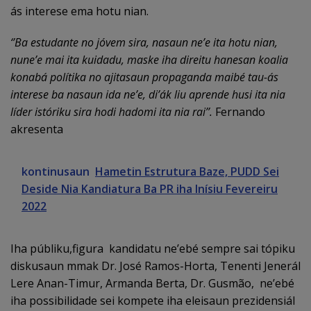
ás interese ema hotu nian.
‘’Ba estudante no jóvem sira, nasaun ne’e ita hotu nian,
nune’e mai ita kuidadu, maske iha direitu hanesan koalia
konabá polítika no ajitasaun propaganda maibé tau-ás
interese ba nasaun ida ne’e, di’ák liu aprende husi ita nia
líder istóriku sira hodi hadomi ita nia rai’’.
Fernando
akresenta
kontinusaun
Hametin Estrutura Baze, PUDD Sei
Deside Nia Kandiatura Ba PR iha Inísiu Fevereiru
2022
Iha públiku,figura kandidatu ne’ebé sempre sai tópiku
diskusaun mmak Dr. José Ramos-Horta, Tenenti Jenerál
Lere Anan-Timur, Armanda Berta, Dr. Gusmão, ne’ebé
iha possibilidade sei kompete iha eleisaun prezidensiál