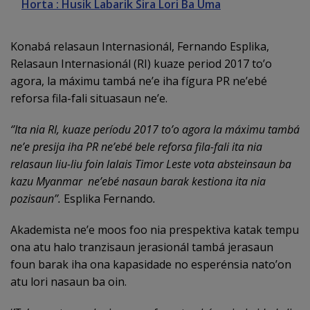
Horta : Husik Labarik Sira Lori Ba Uma
Konabá relasaun Internasionál, Fernando Esplika,
Relasaun Internasionál (RI) kuaze period 2017 to’o
agora, la máximu tambá ne’e iha fígura PR ne’ebé
reforsa fila-fali situasaun ne’e.
‘’Ita nia RI, kuaze períodu 2017 to’o agora la máximu tambá
ne’e presija iha PR ne’ebé bele reforsa fila-fali ita nia
relasaun liu-liu foin lalais Timor Leste vota absteinsaun ba
kazu Myanmar ne’ebé nasaun barak kestiona ita nia
pozisaun’’.
Esplika Fernando
.
Akademista ne’e moos foo nia prespektiva katak tempu
ona atu halo tranzisaun jerasionál tambá jerasaun
foun barak iha ona kapasidade no esperénsia nato’on
atu lori nasaun ba oin.