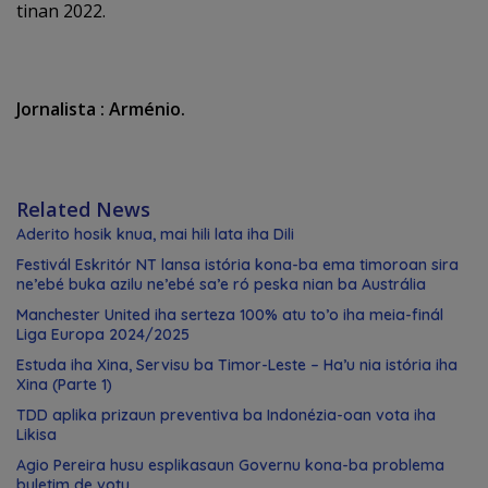
tinan 2022.
Jornalista : Arménio.
Related News
Aderito hosik knua, mai hili lata iha Dili
Festivál Eskritór NT lansa istória kona-ba ema timoroan sira
ne’ebé buka azilu ne’ebé sa’e ró peska nian ba Austrália
Manchester United iha serteza 100% atu to’o iha meia-finál
Liga Europa 2024/2025
Estuda iha Xina, Servisu ba Timor-Leste – Ha’u nia istória iha
Xina (Parte 1)
TDD aplika prizaun preventiva ba Indonézia-oan vota iha
Likisa
Agio Pereira husu esplikasaun Governu kona-ba problema
buletim de votu