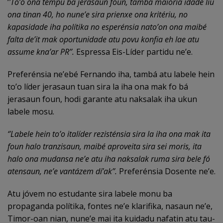
‘
’To’o ona tempu ba jerasaun foun, tambá maioria idade liu
ona tinan 40, ho nune’e sira prienxe ona kritériu, no
kapasidade iha polítika no esperénsia nato’on ona maibé
falta de’it mak oportunidade atu povu konfia eh lae atu
assume kna’ar PR’’.
Espressa Eis-Líder partidu ne’e.
Preferénsia ne’ebé Fernando iha, tambá atu labele hein
to’o líder jerasaun tuan sira la iha ona mak fo bá
jerasaun foun, hodi garante atu naksalak iha ukun
labele mosu.
‘’Labele hein to’o italíder rezisténsia sira la iha ona mak ita
foun halo tranzisaun, maibé aproveita sira sei moris, ita
halo ona mudansa ne’e atu iha naksalak ruma sira bele fó
atensaun, ne’e vantázem dí’ak’’.
Preferénsia Dosente ne’e.
Atu jóvem no estudante sira labele monu ba
propaganda polítika, fontes ne’e klarifika, nasaun ne’e,
Timor-oan nian, nune’e mai ita kuidadu nafatin atu tau-