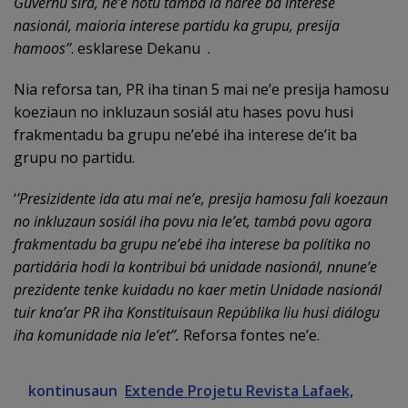
Guvernu sira, ne’e hotu tambá la haree ba interese
nasionál, maioria interese partidu ka grupu, presija
hamoos’’
. esklarese Dekanu .
Nia reforsa tan, PR iha tinan 5 mai ne’e presija hamosu
koeziaun no inkluzaun sosiál atu hases povu husi
frakmentadu ba grupu ne’ebé iha interese de’it ba
grupu no partidu.
‘
’Presizidente ida atu mai ne’e, presija hamosu fali koezaun
no inkluzaun sosiál iha povu nia le’et, tambá povu agora
frakmentadu ba grupu ne’ebé iha interese ba polítika no
partidária hodi la kontribui bá unidade nasionál, nnune’e
prezidente tenke kuidadu no kaer metin Unidade nasionál
tuir kna’ar PR iha Konstituisaun Repúblika liu husi diálogu
iha komunidade nia le’et’’.
Reforsa fontes ne’e.
kontinusaun
Extende Projetu Revista Lafaek,