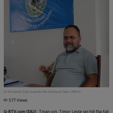
Dr.Fernando Dias Gusmão Iha nia Kna'ar fatin, UNPAZ.
577
Views
G-RTV.com (DILI)
: Tinan oin, Timor Leste sei hili fila-fali