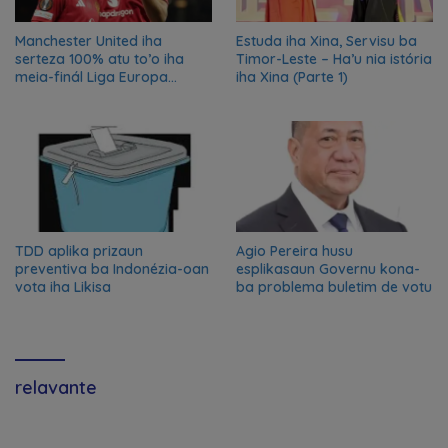
Manchester United iha
Estuda iha Xina, Servisu ba
serteza 100% atu to’o iha
Timor-Leste – Ha’u nia istória
meia-finál Liga Europa
iha Xina (Parte 1)
2024/2025
TDD aplika prizaun
Agio Pereira husu
preventiva ba Indonézia-oan
esplikasaun Governu kona-
vota iha Likisa
ba problema buletim de votu
relavante