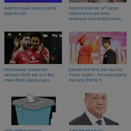
Aderito hosik knua, mai hili
Festivál Eskritór NT lansa
lata iha Dili
istória kona-ba ema
timoroan sira ne’ebé buka
azilu ne’ebé sa’e ró peska
nian ba Austrália
Manchester United iha
Estuda iha Xina, Servisu ba
serteza 100% atu to’o iha
Timor-Leste – Ha’u nia istória
meia-finál Liga Europa
iha Xina (Parte 1)
2024/2025
TDD aplika prizaun
Agio Pereira husu