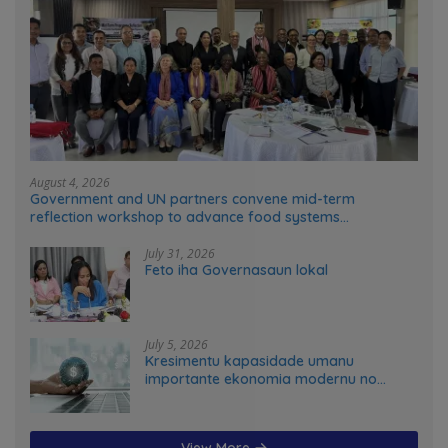
August 4, 2026
Government and UN partners convene mid-term
reflection workshop to advance food systems
transformation in Timor-Leste
July 31, 2026
Feto iha Governasaun lokal
July 5, 2026
Kresimentu kapasidade umanu
importante ekonomia modernu no
futuru