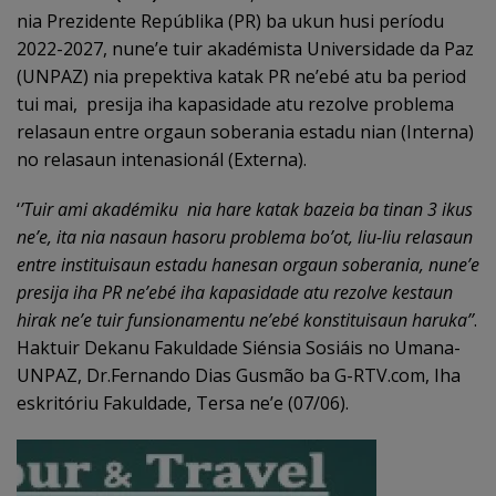
nia Prezidente Repúblika (PR) ba ukun husi períodu
2022-2027, nune’e tuir akadémista Universidade da Paz
(UNPAZ) nia prepektiva katak PR ne’ebé atu ba period
tui mai, presija iha kapasidade atu rezolve problema
relasaun entre orgaun soberania estadu nian (Interna)
no relasaun intenasionál (Externa).
‘
’Tuir ami akadémiku nia hare katak bazeia ba tinan 3 ikus
ne’e, ita nia nasaun hasoru problema bo’ot, liu-liu relasaun
entre instituisaun estadu hanesan orgaun soberania, nune’e
presija iha PR ne’ebé iha kapasidade atu rezolve kestaun
hirak ne’e tuir funsionamentu ne’ebé konstituisaun haruka’’
.
Haktuir Dekanu Fakuldade Siénsia Sosiáis no Umana-
UNPAZ, Dr.Fernando Dias Gusmão ba G-RTV.com, Iha
eskritóriu Fakuldade, Tersa ne’e (07/06).