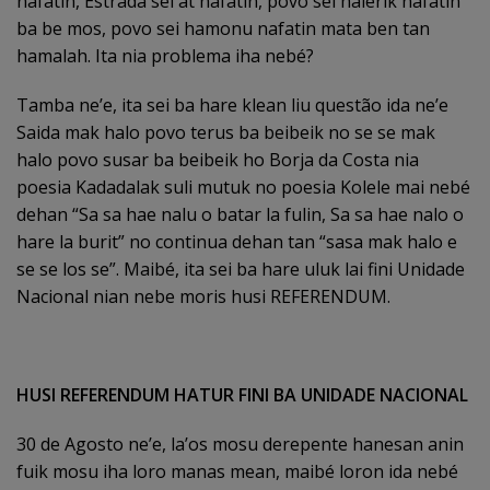
nafatin, Estrada sei at nafatin, povo sei halerik nafatin
ba be mos, povo sei hamonu nafatin mata ben tan
hamalah. Ita nia problema iha nebé?
Tamba ne’e, ita sei ba hare klean liu questão ida ne’e
Saida mak halo povo terus ba beibeik no se se mak
halo povo susar ba beibeik ho Borja da Costa nia
poesia Kadadalak suli mutuk no poesia Kolele mai nebé
dehan “Sa sa hae nalu o batar la fulin, Sa sa hae nalo o
hare la burit” no continua dehan tan “sasa mak halo e
se se los se”. Maibé, ita sei ba hare uluk lai fini Unidade
Nacional nian nebe moris husi REFERENDUM.
HUSI REFERENDUM HATUR FINI BA UNIDADE NACIONAL
30 de Agosto ne’e, la’os mosu derepente hanesan anin
fuik mosu iha loro manas mean, maibé loron ida nebé