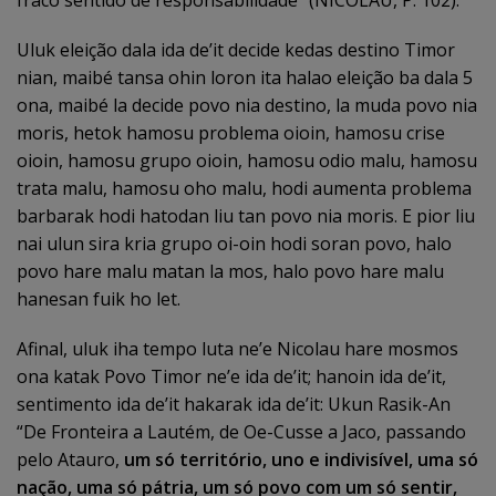
fraco sentido de responsabilidade” (NICOLAU, P. 102).
Uluk eleição dala ida de’it decide kedas destino Timor
nian, maibé tansa ohin loron ita halao eleição ba dala 5
ona, maibé la decide povo nia destino, la muda povo nia
moris, hetok hamosu problema oioin, hamosu crise
oioin, hamosu grupo oioin, hamosu odio malu, hamosu
trata malu, hamosu oho malu, hodi aumenta problema
barbarak hodi hatodan liu tan povo nia moris. E pior liu
nai ulun sira kria grupo oi-oin hodi soran povo, halo
povo hare malu matan la mos, halo povo hare malu
hanesan fuik ho let.
Afinal, uluk iha tempo luta ne’e Nicolau hare mosmos
ona katak Povo Timor ne’e ida de’it; hanoin ida de’it,
sentimento ida de’it hakarak ida de’it: Ukun Rasik-An
“De Fronteira a Lautém, de Oe-Cusse a Jaco, passando
pelo Atauro,
um só território, uno e indivisível, uma só
nação, uma só pátria, um só povo com um só sentir,