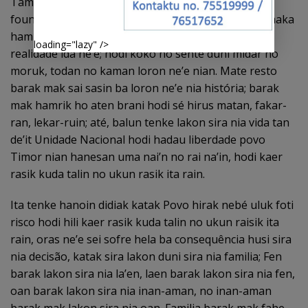
Tamba ne’e, Referendum ne’e la’os ona loron nebé
foun iha Povo Timor nia matan, basá Povo barak maka
hamrik ho matan rasik, no isin lolon tomak hasoru
loading="lazy" />
realidade ida ne’e; hodi koko no sente duni midar no
moruk, todan no kaman loron ne’e nian. Mate resto
barak mak sai sasin ba loron ne’e nia história; barak
mak hamrik ho aten brani hodi sé hirus matan, fakar-
ran, lekar-ruin; até, balun tenke lakon sira nia vida tan
de’it Unidade Nacional hodi hadau liberdade povo
Timor nian hanesan uma nai’n no rai na’in, hodi kaer
rasik kuda talin no ukun rasik ita rain.
Ita tenke hanoin didiak katak Povo hirak nebé uluk foti
risco hodi hili kaer rasik kuda talin no ukun raisik ita
rain, oras ne’e sei sofre hela ba consequência husi sira
nia decisão, katak sira lakon duni sira nia familia; Fen
barak lakon sira nia la’en, laen barak lakon sira nia fen,
oan barak lakon sira nia inan-aman, no inan-aman