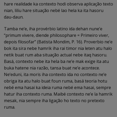
hare realidade ka contexto hodi observa aplicação texto
nian, liliu hare situação nebé lao hela ka ita hasoru
dau-daun.
Tamba ne’e, iha provérbio latino ida dehan nune’e
“primum vivere, diende philosophare = Primeiro viver,
depois filosofar” (Batista Mondim, P. 16). Proverbio ne’e
bok ita sira nebe hamrik iha rai timor nia leten atu halo
netik buat rum aba situação actual nebe itaq hasoru.
Basá, contexto nebe ita hela ba ne’e mak exige ita atu
buka hatene nia razão, tansa buat ne’e acontece.
Ne’eduni, ita moris iha contexto ida no contexto ne’e
obriga ita atu halo buat foun ruma, basá teoria hotu
nebé ema hasai ka ideia ruma nebé ema hasai, sempre
hatur iha contexto ruma. Maibé contexto ne’e la hamrik
mesak, nia sempre iha ligação ho texto no pretexto
ruma.