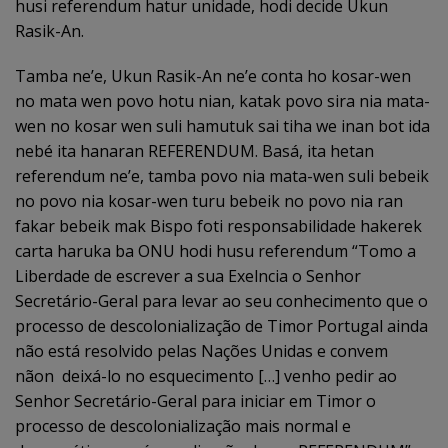
husi referendum hatur unidade, hodi decide Ukun
Rasik-An.
Tamba ne’e, Ukun Rasik-An ne’e conta ho kosar-wen
no mata wen povo hotu nian, katak povo sira nia mata-
wen no kosar wen suli hamutuk sai tiha we inan bot ida
nebé ita hanaran REFERENDUM. Basá, ita hetan
referendum ne’e, tamba povo nia mata-wen suli bebeik
no povo nia kosar-wen turu bebeik no povo nia ran
fakar bebeik mak Bispo foti responsabilidade hakerek
carta haruka ba ONU hodi husu referendum “Tomo a
Liberdade de escrever a sua Exelncia o Senhor
Secretário-Geral para levar ao seu conhecimento que o
processo de descolonialização de Timor Portugal ainda
não está resolvido pelas Nações Unidas e convem
nãon deixá-lo no esquecimento […] venho pedir ao
Senhor Secretário-Geral para iniciar em Timor o
processo de descolonialização mais normal e