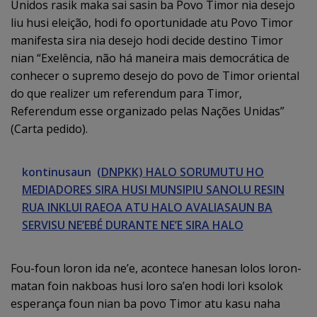
Unidos rasik maka sai sasin ba Povo Timor nia desejo
liu husi eleição, hodi fo oportunidade atu Povo Timor
manifesta sira nia desejo hodi decide destino Timor
nian “Exelência, não há maneira mais democrática de
conhecer o supremo desejo do povo de Timor oriental
do que realizer um referendum para Timor,
Referendum esse organizado pelas Nações Unidas”
(Carta pedido).
kontinusaun
(DNPKK) HALO SORUMUTU HO
MEDIADORES SIRA HUSI MUNSIPIU SANOLU RESIN
RUA INKLUI RAEOA ATU HALO AVALIASAUN BA
SERVISU NE’EBÉ DURANTE NE’E SIRA HALO
Fou-foun loron ida ne’e, acontece hanesan lolos loron-
matan foin nakboas husi loro sa’en hodi lori ksolok
esperança foun nian ba povo Timor atu kasu naha