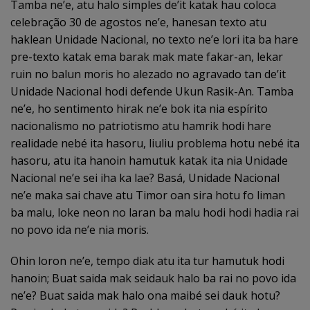
Tamba ne’e, atu halo simples de’it katak hau coloca
celebração 30 de agostos ne’e, hanesan texto atu
haklean Unidade Nacional, no texto ne’e lori ita ba hare
pre-texto katak ema barak mak mate fakar-an, lekar
ruin no balun moris ho alezado no agravado tan de’it
Unidade Nacional hodi defende Ukun Rasik-An. Tamba
ne’e, ho sentimento hirak ne’e bok ita nia espírito
nacionalismo no patriotismo atu hamrik hodi hare
realidade nebé ita hasoru, liuliu problema hotu nebé ita
hasoru, atu ita hanoin hamutuk katak ita nia Unidade
Nacional ne’e sei iha ka lae? Basá, Unidade Nacional
ne’e maka sai chave atu Timor oan sira hotu fo liman
ba malu, loke neon no laran ba malu hodi hodi hadia rai
no povo ida ne’e nia moris.
Ohin loron ne’e, tempo diak atu ita tur hamutuk hodi
hanoin; Buat saida mak seidauk halo ba rai no povo ida
ne’e? Buat saida mak halo ona maibé sei dauk hotu?