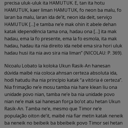
precisa uluk-uluk ita HAMUTUK. E, tan ita hotu
HAMUTUK, kaer liman HAMUTUK, fo neon ba malu, fo
laran ba malu, laran ida de’it, neon ida deit, serviço
HAMUTUK […] e tamba ne’e mak ohin it abele dehan
katak idependência tama ona, hadau ona […] ita mak
hadau, ema la fo presente, ema la fo esmola, ita mak
hadau, hadau ita nia direito ida nebé ema sira hori uluk
hadau husi ita nia avo sira nia liman” (NICOLAU: P. 369).
Nicoalu Lobato la koloka Ukun Rasik-An hanesan
dúvida maibé nia coloca ahnsan certeza absoluta ida,
hodi hatudu iha nia princípio katak “a vitória é certeza”.
Nia frimação ne’e mosu tamba nia hare klean liu ona
unidade povo nian, tamba ne’e ba nia unidade povo
nian ne’e mak sai hanesan força bo’ot atu hetan Ukun
Rasik-An. Tamba ne’e, mesmo que Timor ne’e
população oiton de’it, maibé nia fiar metin katak neneik
ba neneik no beibeik ba bbeibeik povo Timor sei hetan