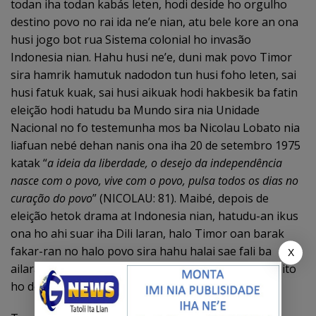
todan iha todan kabás leten, hodi deside ho orgulho
destino povo no rai ida ne’e nian, atu bele kore an ona
husi jogo bot rua Sistema colonial ho invasão
Indonesia nian. Hahu husi ne’e, duni mak povo Timor
sira hamrik hamutuk nadodon tun husi foho leten, sai
husi fatuk kuak, sai husi aikuak hodi hakbesik ba fatin
eleição hodi hatudu ba Mundo sira nia Unidade
Nacional no fo testemunha mos ba Nicolau Lobato nia
liafuan nebé dehan nanis ona iha 20 de setembro 1975
katak “
a ideia da liberdade, o desejo da independência
nasce com o povo, vive com o povo, pulsa todos os dias no
curação do povo
” (NICOLAU: 81). Maibé, depois de
eleição hetok drama at Indonesia nian, hatudu-an ikus
ona ho ahi suar iha Dili laran, halo Timor oan barak
fakar-ran no halo povo sira hahu halai sae fali ba
X
ailaran, tun mota kuak, tan Indonésio sira la satisfeito
ho decisão povo nian.