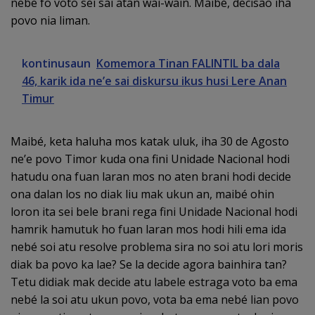
nebe fo voto sei sai atan wai-wain. Maibé, decisão iha
povo nia liman.
kontinusaun
Komemora Tinan FALINTIL ba dala
46, karik ida ne’e sai diskursu ikus husi Lere Anan
Timur
Maibé, keta haluha mos katak uluk, iha 30 de Agosto
ne’e povo Timor kuda ona fini Unidade Nacional hodi
hatudu ona fuan laran mos no aten brani hodi decide
ona dalan los no diak liu mak ukun an, maibé ohin
loron ita sei bele brani rega fini Unidade Nacional hodi
hamrik hamutuk ho fuan laran mos hodi hili ema ida
nebé soi atu resolve problema sira no soi atu lori moris
diak ba povo ka lae? Se la decide agora bainhira tan?
Tetu didiak mak decide atu labele estraga voto ba ema
nebé la soi atu ukun povo, vota ba ema nebé lian povo