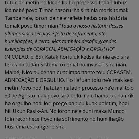
tutur-an metin no klean liu ho processo todan lubuk
ida nebé povo Timor hasoru iha sira nia moris tomak.
Tamba ne’e, loron ida ne’e reflete kedas ona história
tomak povo timor nian “
Toda a nossa história desses
últimos sinco séculos é feita de sofrimento, até
humilhações, é certo. Mas também desafia grandes
exemplos de CORAGEM, ABNEGAÇÃO e ORGULHO
”
(NICOLAU: p. 85). Katak horiuluk kedsa ita nia avo sira
terus ba todan Sistema colonial ho invasão sira nian.
Maibé, Nicolau dehan buat importante tolu CORAGEM,
ABNEGAÇÃO E ORGULHO. Ho liafuan tolu ne’e mak kesi
metin Povo hodi hatutan nafatin processo ne’e mai to’o
30 de Agosto mak povo sira bolu malu hamutuk hamrik
ho orgulho hodi lori prego ba tu’u kuak boletim, hodi
hili Ukun Rasik-An. No loron ne’e duni maka Mundo
foin reconhece Povo nia sofrimento no humilhação
husi ema estrangeiro sira.