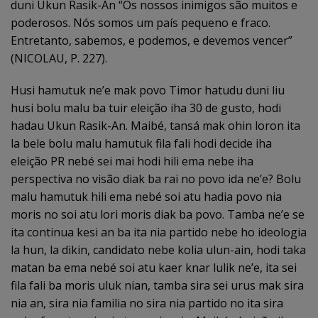
duni Ukun Rasik-An “Os nossos inimigos são muitos e
poderosos. Nós somos um país pequeno e fraco.
Entretanto, sabemos, e podemos, e devemos vencer”
(NICOLAU, P. 227).
Husi hamutuk ne’e mak povo Timor hatudu duni liu
husi bolu malu ba tuir eleição iha 30 de gusto, hodi
hadau Ukun Rasik-An. Maibé, tansá mak ohin loron ita
la bele bolu malu hamutuk fila fali hodi decide iha
eleição PR nebé sei mai hodi hili ema nebe iha
perspectiva no visão diak ba rai no povo ida ne’e? Bolu
malu hamutuk hili ema nebé soi atu hadia povo nia
moris no soi atu lori moris diak ba povo. Tamba ne’e se
ita continua kesi an ba ita nia partido nebe ho ideologia
la hun, la dikin, candidato nebe kolia ulun-ain, hodi taka
matan ba ema nebé soi atu kaer knar lulik ne’e, ita sei
fila fali ba moris uluk nian, tamba sira sei urus mak sira
nia an, sira nia familia no sira nia partido no ita sira