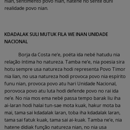
nian, sentimento povo nian, hatene no sente duni
realidade povo nian.
KDADALAK SULI MUTUK FILA WE INAN UNIDADE
NACIONAL
Borja da Costa ne’e, poéta ida nebé hatudu nia
relação íntima ho natureza. Tamba ne’e, nia poesia sira
hotu sempre usa natureza hodi representa Povo Timor
nia lian, no usa natureza hodi provoca povo nia espírito
funu nian, provoca povo atu hari Unidade Nacional,
porovoca povo atu luta hodi defende povo no rai ida
ne’e. No nia mos ema nebé passa tempo barak liu iha
ai-laran hodi halai tun-sae mota kuak, hakur mota ba
mai, tama sai kdadalak laran, toba iha kdadalak laran,
tama sai fatuk kuak, tama sai ai-kuak. Tamba ne’e, nia
hatene didiak função natureza nian, no nia usa