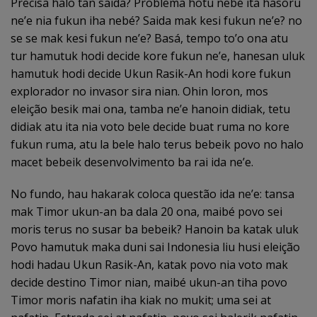
Precisa halo tan saida? Problema hotu nebé ita hasoru
ne’e nia fukun iha nebé? Saida mak kesi fukun ne’e? no
se se mak kesi fukun ne’e? Basá, tempo to’o ona atu
tur hamutuk hodi decide kore fukun ne’e, hanesan uluk
hamutuk hodi decide Ukun Rasik-An hodi kore fukun
explorador no invasor sira nian. Ohin loron, mos
eleição besik mai ona, tamba ne’e hanoin didiak, tetu
didiak atu ita nia voto bele decide buat ruma no kore
fukun ruma, atu la bele halo terus bebeik povo no halo
macet bebeik desenvolvimento ba rai ida ne’e.
No fundo, hau hakarak coloca questão ida ne’e: tansa
mak Timor ukun-an ba dala 20 ona, maibé povo sei
moris terus no susar ba bebeik? Hanoin ba katak uluk
Povo hamutuk maka duni sai Indonesia liu husi eleição
hodi hadau Ukun Rasik-An, katak povo nia voto mak
decide destino Timor nian, maibé ukun-an tiha povo
Timor moris nafatin iha kiak no mukit; uma sei at