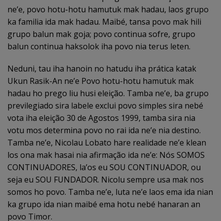
ne’e, povo hotu-hotu hamutuk mak hadau, laos grupo
ka familia ida mak hadau. Maibé, tansa povo mak hili
grupo balun mak goja; povo continua sofre, grupo
balun continua haksolok iha povo nia terus leten.
Neduni, tau iha hanoin no hatudu iha prática katak
Ukun Rasik-An ne’e Povo hotu-hotu hamutuk mak
hadau ho prego liu husi eleição. Tamba ne’e, ba grupo
previlegiado sira labele exclui povo simples sira nebé
vota iha eleição 30 de Agostos 1999, tamba sira nia
votu mos determina povo no rai ida ne’e nia destino.
Tamba ne’e, Nicolau Lobato hare realidade ne’e klean
los ona mak hasai nia afirmação ida ne’e: Nós SOMOS
CONTINUADORES, la’os eu SOU CONTINUADOR, ou
seja eu SOU FUNDADOR. Nicolu sempre usa mak nos
somos ho povo. Tamba ne’e, luta ne’e laos ema ida nian
ka grupo ida nian maibé ema hotu nebé hanaran an
povo Timor.