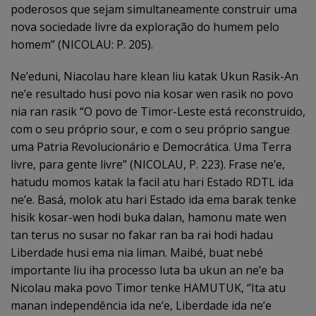
poderosos que sejam simultaneamente construir uma
nova sociedade livre da exploração do humem pelo
homem” (NICOLAU: P. 205).
Ne’eduni, Niacolau hare klean liu katak Ukun Rasik-An
ne’e resultado husi povo nia kosar wen rasik no povo
nia ran rasik “O povo de Timor-Leste está reconstruido,
com o seu próprio sour, e com o seu próprio sangue
uma Patria Revolucionário e Democrática. Uma Terra
livre, para gente livre” (NICOLAU, P. 223). Frase ne’e,
hatudu momos katak la facil atu hari Estado RDTL ida
ne’e. Basá, molok atu hari Estado ida ema barak tenke
hisik kosar-wen hodi buka dalan, hamonu mate wen
tan terus no susar no fakar ran ba rai hodi hadau
Liberdade husi ema nia liman. Maibé, buat nebé
importante liu iha processo luta ba ukun an ne’e ba
Nicolau maka povo Timor tenke HAMUTUK, “Ita atu
manan independência ida ne’e, Liberdade ida ne’e