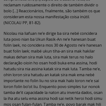
reclamam ruidosamente o direito de também dividir o
bolo […] Reaccionários, fnalmente, são também os que
consideram esta nossa manifestação coisa inútil.
(NICOLAU PP, 81-82).
Nicolau nia liafuan ne’e dirige ba sira nebé concidera
luta povo nian ba Ukun Rasik-An ne’e hanesan buat
folin laek, no concidera mos 30 de Agosto ne’e hanesan
buat folin laek; maibé ukun tiha-an sira mak hakilar
makas dehan sira mak luta, sira mak terus no halo
declaração oioin ho osan hodi buka ema assina, hodi
hatudu sira nia assina katak sira mak luta. Tamba ne’e,
ohin loron sira hatudu an katak sira mak ema nebé
importante no folin liu no sira mak halo loron ne’e sai
loron folin bo’ot liu. Enquento povo simples tur nonok
tamba de’it capacidade la naton atu inventa dados, osan
la iha atu selu ema assina hodi sai netik heroi hodi simu
mos osan fulan-fulan. Tamba ne’e, povo barak mak hili