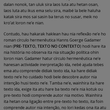
dalan nonok, tan uluk sira laos luta atu hetan osan,
laos luta atu ikus ema selu sira, maibé la bele haluha
katak sira mos sai sasin ba terus no susar, meik no
kro’at loron ne’e nian.
Contudo, hau hakarak haklean hau nia reflexão ne’e ho
roman círculo hermenêutica Hanns Goerge Gadamer
nian (
PRE-TEXTO, TEXTO NO CONTEXTO
) hodi hare ita
nia história no observa ita nia situação política ohin
loron nian. Gadamer hatur círculo hermenêutica ne’e
hanesan actividade inerpretação ida, nebé ajuda tebes
ema atu comprende didiak texto ida, ka hare didiak
texto ne’e ho cuidado hodi bele descobre autor nia
intenção husi texto ne’e. Tamba ne’e, wainhira ita hare
texto ida, exige ita atu hare ba texto ne’e nia kotuk ou
pre-texto hodi comprende autor nia motivo. Wainhira
ita hetan ona ligação entre pre-texto ho texto, ita foin
comprende autor nia intenção, no lori kedas ona ita atu