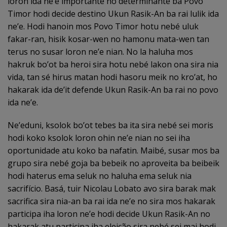
loron ida ne’e importante no determinante ba Povo
Timor hodi decide destino Ukun Rasik-An ba rai lulik ida
ne’e. Hodi hanoin mos Povo Timor hotu nebé uluk
fakar-ran, hisik kosar-wen no hamonu mata-wen tan
terus no susar loron ne’e nian. No la haluha mos
hakruk bo’ot ba heroi sira hotu nebé lakon ona sira nia
vida, tan sé hirus matan hodi hasoru meik no kro’at, ho
hakarak ida de’it defende Ukun Rasik-An ba rai no povo
ida ne’e.
Ne’eduni, ksolok bo’ot tebes ba ita sira nebé sei moris
hodi koko ksolok loron ohin ne’e nian no sei iha
oportunidade atu koko ba nafatin. Maibé, susar mos ba
grupo sira nebé goja ba bebeik no aproveita ba beibeik
hodi haterus ema seluk no haluha ema seluk nia
sacrifício. Basá, tuir Nicolau Lobato avo sira barak mak
sacrifica sira nia-an ba rai ida ne’e no sira mos hakarak
participa iha loron ne’e hodi decide Ukun Rasik-An no
hakarak atu participa iha eleição sira nebé sei mai hodi