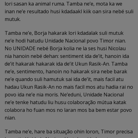
lori sasan ka animal ruma. Tamba ne’e, mota ka we
inan ne’e resultado husi kdadaakl kiik oan sira nebé suli
mutuk.
Tamba ne’e, Borja hakarak lori kdadalak suli mutuk
ne’e hodi hatudu Unidade Nacional povo Timor nian.
No UNIDADE nebé Borja kolia ne la ses husi Nicolau
nia hanoin nebé dehan: sentiment ida de’it, hanoin ida
de’it hakarak hakarak ida de’it Ukun Rasik-An. Tamba
ne’e, sentimento, hanoin no hakarak sira nebe barak
ne’e quando suli hamutuk sai ida de’it, mais facil atu
hadau Ukun Rasik-An no mais facil mos atu hadia rai no
povo ida ne’e nia moris. Ne’eduni, Unidade Nacional
ne’e tenke hatudu liu husu colaboração mútua katak
colabora ho fuan mos no laran mos ba bem estar povo
nian.
Tamba ne’e, hare ba situação ohin loron, Timor precisa