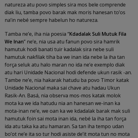
natureza atu povo simples sira mos bele comprende
diak liu, tamba povo barak mak moris hanesan to’os
na’in nebé sempre habelun ho natureza.
Tamba ne’e, iha nia poesia “
Kdadalak Suli Mutuk Fila
We Inan
” ne’e, nia usa atu fanun povo sira hamrik
hamutuk hodi banati tuir kadalak sira nebe suli
hamutuk nakfilak tiha ba we inan ida nebe la iha tan
força seluk atu halo maran no ida ne’e exemplo diak
atu hari Unidade Nacional hodi defende ukun rasik -an.
Tambe ne’e, nia hakarak hatudu ba povo Timor katak
Unidade Nacional maka sai chave atu hadau Ukun
Rasik-An. Basá, nia observa mos-mos katak molok
mota ka we ida hatudu nia an hanesan we-inan ka
mota-inan ne’e, we oan ka we kdadalak barak mak suli
hamutuk foin sai mota inan ida, nebé la iha tan força
ida atu taka ka atu hamaran. Sa tan iha tempo udan
bo’ot ne’e ita so tur hodi asiste de’it mota tun no mota