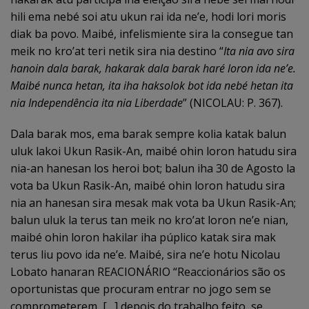
hili ema nebé soi atu ukun rai ida ne’e, hodi lori moris
diak ba povo. Maibé, infelismiente sira la consegue tan
meik no kro’at teri netik sira nia destino “
Ita nia avo sira
hanoin dala barak, hakarak dala barak haré loron ida ne’e.
Maibé nunca hetan, ita iha haksolok bot ida nebé hetan ita
nia Independência ita nia Liberdade
” (NICOLAU: P. 367).
Dala barak mos, ema barak sempre kolia katak balun
uluk lakoi Ukun Rasik-An, maibé ohin loron hatudu sira
nia-an hanesan los heroi bot; balun iha 30 de Agosto la
vota ba Ukun Rasik-An, maibé ohin loron hatudu sira
nia an hanesan sira mesak mak vota ba Ukun Rasik-An;
balun uluk la terus tan meik no kro’at loron ne’e nian,
maibé ohin loron hakilar iha púplico katak sira mak
terus liu povo ida ne’e. Maibé, sira ne’e hotu Nicolau
Lobato hanaran REACIONÁRIO “Reaccionários são os
oportunistas que procuram entrar no jogo sem se
comprometerem, […] depois do trabalho feito, se