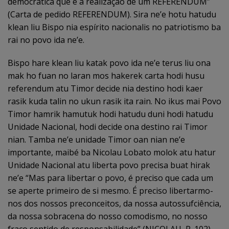
democrática que é a realização de um REFERENDUM”
(Carta de pedido REFERENDUM). Sira ne’e hotu hatudu
klean liu Bispo nia espírito nacionalis no patriotismo ba
rai no povo ida ne’e.
Bispo hare klean liu katak povo ida ne’e terus liu ona
mak ho fuan no laran mos hakerek carta hodi husu
referendum atu Timor decide nia destino hodi kaer
rasik kuda talin no ukun rasik ita rain. No ikus mai Povo
Timor hamrik hamutuk hodi hatudu duni hodi hatudu
Unidade Nacional, hodi decide ona destino rai Timor
nian. Tamba ne’e unidade Timor oan nian ne’e
importante, maibé ba Nicolau Lobato molok atu hatur
Unidade Nacional atu liberta povo precisa buat hirak
ne’e “Mas para libertar o povo, é preciso que cada um
se aperte primeiro de si mesmo. É preciso libertarmo-
nos dos nossos preconceitos, da nossa autossufciência,
da nossa sobracena do nosso comodismo, no nosso