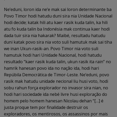
Ne’eduni, loron ida ne’e mak sai loron determinante ba
Povo Timor hodi hatudu duni sira nia Unidade Nacional
hodi decide; katak hili atu kaer rasik kuda talin, ka hili
atu fo kuda talin ba Indonésia mak continua kaer hodi
dada tuir sira nia hakarak? Maibé, resultadu hatudu
duni katak povo sira nia voto suli hamutuk mak sai tiha
we inan Ukun-rasik-an. Povo Timor nia voto suli
hamutuk hodi hari Unidade Nacional, hodi hatudu
resultado “kaer rasik kuda talin, ukun rasik ita rain” no
hamrik hanesan povo ida no nação ida, hodi hari
Repúbila Democrática de Timor-Leste. Ne’eduni, povo
rasik mak hatudu unidade necional liu husi voto, hodi
sobu rahun força explorador no invasor sira nian, no
hodi hari sociedade ida nebé livre husi exploração do
homem pelo homem hanesan Nicolau dehan “[…] é
justa proque tem por finalidade destruir os
exploradores, os mentirosos, os assassinos por mais