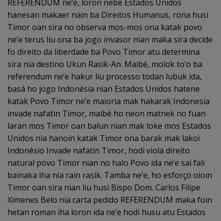
REFERENDUM ne’e, loron nebé Estados Unidos
hanesan makaer nain ba Direitos Humanus, rona husi
Timor oan sira no observa mos-mos ona katak povo
ne’e terus liu ona ba jogo invasor nian maka sira decide
fo direito da liberdade ba Povo Timor atu determina
sira nia destino Ukun Rasik-An. Maibé, molok to’o ba
referendum ne’e hakur liu processo todan lubuk ida,
basá ho jogo Indonésia nian Estados Unidos hatene
katak Povo Timor ne’e maioria mak hakarak Indonesia
invade nafatin Timor, maibé ho neon matnek no fuan
laran mos Timor oan balun nian mak loke mos Estados
Unidos nia hanoin katak Timor ona barak mak lakoi
Indonésio Invade nafatin Timor, hodi viola direito
natural povo Timor nian no halo Povo ida ne’e sai fali
bainaka iha nia rain rasik. Tamba ne’e, ho esforço oioin
Timor oan sira nian liu husi Bispo Dom. Carlos Filipe
Ximenes Belo nia carta pedido REFERENDUM maka foin
hetan roman iha loron ida ne’e hodi husu atu Estados