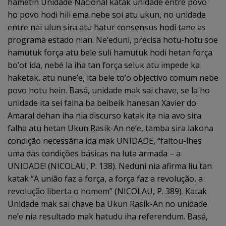
hametin Unidade Nacional katak unidade entre povo
ho povo hodi hili ema nebe soi atu ukun, no unidade
entre nai ulun sira atu hatur consensus hodi tane as
programa estado nian. Ne’eduni, precisa hotu-hotu soe
hamutuk força atu bele suli hamutuk hodi hetan força
bo’ot ida, nebé la iha tan força seluk atu impede ka
haketak, atu nune’e, ita bele to’o objectivo comum nebe
povo hotu hein. Basá, unidade mak sai chave, se la ho
unidade ita sei falha ba beibeik hanesan Xavier do
Amaral dehan iha nia discurso katak ita nia avo sira
falha atu hetan Ukun Rasik-An ne’e, tamba sira lakona
condição necessária ida mak UNIDADE, “faltou-lhes
uma das condições básicas na luta armada – a
UNIDADE! (NICOLAU, P. 138). Neduni nia afirma liu tan
katak “A união faz a força, a força faz a revolução, a
revolução liberta o homem” (NICOLAU, P. 389). Katak
Unidade mak sai chave ba Ukun Rasik-An no unidade
ne’e nia resultado mak hatudu iha referendum. Basá,