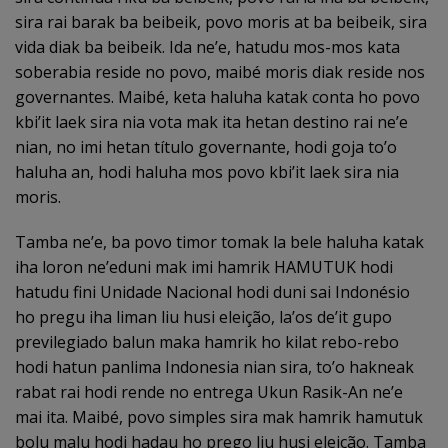
sira rai barak ba beibeik, povo moris at ba beibeik, sira
vida diak ba beibeik. Ida ne’e, hatudu mos-mos kata
soberabia reside no povo, maibé moris diak reside nos
governantes. Maibé, keta haluha katak conta ho povo
kbi’it laek sira nia vota mak ita hetan destino rai ne’e
nian, no imi hetan título governante, hodi goja to’o
haluha an, hodi haluha mos povo kbi’it laek sira nia
moris.
Tamba ne’e, ba povo timor tomak la bele haluha katak
iha loron ne’eduni mak imi hamrik HAMUTUK hodi
hatudu fini Unidade Nacional hodi duni sai Indonésio
ho pregu iha liman liu husi eleição, la’os de’it gupo
previlegiado balun maka hamrik ho kilat rebo-rebo
hodi hatun panlima Indonesia nian sira, to’o hakneak
rabat rai hodi rende no entrega Ukun Rasik-An ne’e
mai ita. Maibé, povo simples sira mak hamrik hamutuk
bolu malu hodi hadau ho prego liu husi eleição. Tamba