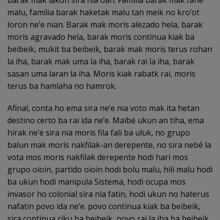
barak mak lakon sira nia oan. Familia barak mak fahe
malu, familia barak haketak malu tan meik no kro’ot
loron ne’e nian. Barak mak moris alezado hela, barak
moris agravado hela, barak moris continua kiak ba
beibeik, mukit ba beibeik, barak mak moris terus rohan
la iha, barak mak uma la iha, barak rai la iha, barak
sasan uma laran la iha. Moris kiak rabatk rai, moris
terus ba hamlaha no hamrok.
Afinal, conta ho ema sira ne’e nia voto mak ita hetan
destino certo ba rai ida ne’e. Maibé ukun an tiha, ema
hirak ne’e sira nia moris fila fali ba uluk, no grupo
balun mak moris nakfilak-an derepente, no sira nebé la
vota mos moris nakfilak derepente hodi hari mos
grupo oioin, partido oioin hodi bolu malu, hili malu hodi
ba ukun hodi manipula Sistema, hodi ocupa mos
invasor ho colonial sira nia fatin, hodi ukun no haterus
nafatin povo ida ne’e. povo continua kiak ba beibeik,
sira continua riku ba beibeik, povo rai la iha ba beibeik,