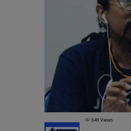
649
Views