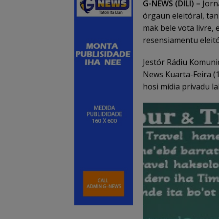
G-NEWS (DILI) –
Jorna
órgaun eleitóral, tan
mak bele vota livre, 
resensiamentu eleitó
Jestór Rádiu Komun
News Kuarta-Feira (1
hosi mídia privadu lab