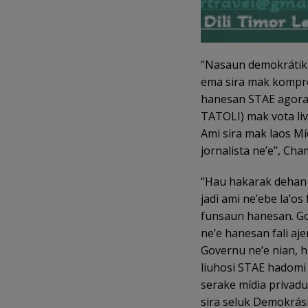
“Nasaun demokrátiku n
ema sira mak kompr
hanesan STAE agora a
TATOLI) mak vota liv
Ami sira mak laos Míd
jornalista ne’e”, Cha
“Hau hakarak dehan n
jadi ami ne’ebe la’os
funsaun hanesan. Gov
ne’e hanesan fali aj
Governu ne’e nian, 
liuhosi STAE hadomi
serake mídia privadu 
sira seluk Demokrási