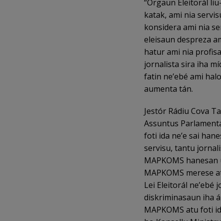
“Órgaun Eleitorál li
katak, ami nia servi
konsidera ami nia se
eleisaun despreza am
hatur ami nia profisa
jornalista sira iha m
fatin ne’ebé ami hal
aumenta tán.
Jestór Rádiu Cova Ta
Assuntus Parlament
foti ida ne’e sai han
servisu, tantu jornal
MAPKOMS hanesan úni
MAPKOMS merese atu k
Lei Eleitorál ne’ebé
diskriminasaun iha á
MAPKOMS atu foti id