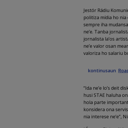
Jestór Rádiu Komuni
politiza mídia ho nia
sempre iha mudansa b
ne’e. Tanba jornalis
jornalista la’os arti
ne’e valor osan mean
valoriza ho salariu bo
kontinusaun
Road
“Ida ne’e lo’s deit d
husi STAE haluha ona
hola parte important
konsidera ona servis
nia interese ne’e”, Ni