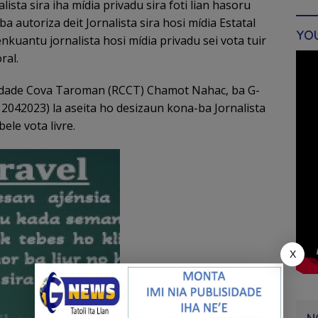
lista sira iha mídia privadu sira foti lian hasoru
ba autoriza deit Jornalista sira hosi mídia Estatal
YO
enkuantu jornalista hosi mídia privadu sei vota tuir
ral.
idade Cova Taroman (RCCT) Chamot Nahac, ba G-
2042023) la aseita ho desizaun kona-ba Jornalista
ele vota livre.
X