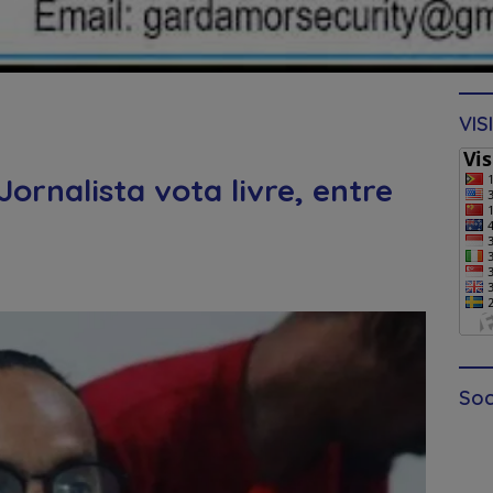
VIS
rnalista vota livre, entre
Soc