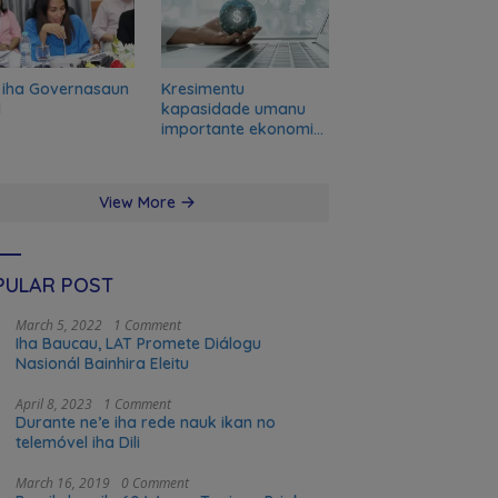
 iha Governasaun
Kresimentu
l
kapasidade umanu
importante ekonomia
modernu no futuru
View More
PULAR POST
March 5, 2022
1 Comment
Iha Baucau, LAT Promete Diálogu
Nasionál Bainhira Eleitu
April 8, 2023
1 Comment
Durante ne’e iha rede nauk ikan no
telemóvel iha Dili
March 16, 2019
0 Comment