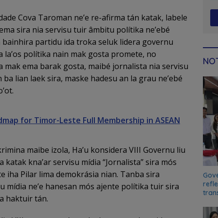
dade Cova Taroman ne’e re-afirma tán katak, labele
 ema sira nia servisu tuir âmbitu polítika ne’ebé
ainhira partidu ida troka seluk lidera governu
ta la’os polítika nain mak gosta promete, no
NOT
sta mak ema barak gosta, maibé jornalista nia servisu
 ba lian laek sira, maske hadesu an la grau ne’ebé
’ot.
map for Timor-Leste Full Membership in ASEAN
iskrimina maibe izola, Ha’u konsidera VIII Governu liu
 katak kna’ar servisu mídia “Jornalista” sira mós
e iha Pilar lima demokrásia nian. Tanba sira
Gove
refl
u mídia ne’e hanesan mós ajente polítika tuir sira
tran
a haktuir tán.