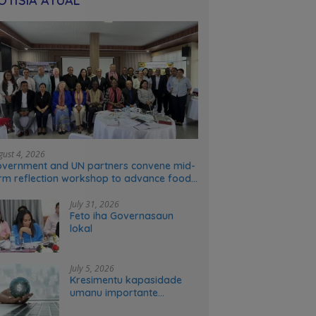
OTÍSIA ATÚAL
gust 4, 2026
vernment and UN partners convene mid-
rm reflection workshop to advance food
stems transformation in Timor-Leste
July 31, 2026
Feto iha Governasaun
lokal
July 5, 2026
Kresimentu kapasidade
umanu importante
ekonomia modernu no