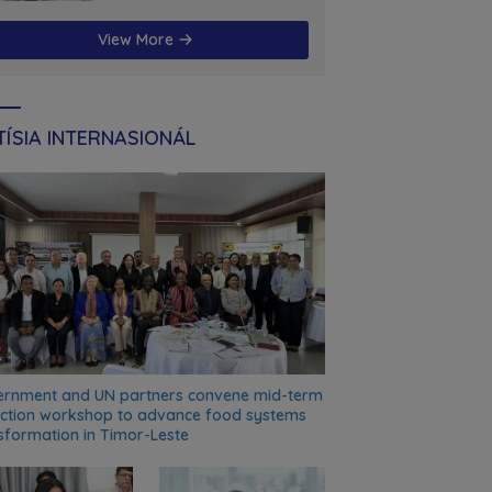
futuru
View More
ÍSIA INTERNASIONÁL
rnment and UN partners convene mid-term
ection workshop to advance food systems
sformation in Timor-Leste