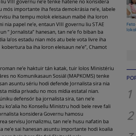
u-liu VIII governu ne’e tenke hatene no konsidera
su mós importante iha festa demokrásia ne’e, labele
rvisu iha tempu molok eleisaun maibé iha loron
i nia papel ne’e, entaun VIII governu liu STAE
Feto
loka
un “ Jornalista” hanesan, tan ne’e fo biban ba
ídia la’os estadu nian mós atu bele vota livre iha
o kobertura ba iha loron eleisaun ne’e”, Chamot
roman ne’e haktuir tán katak, tuir lolos Ministériu
áres no Komunikasaun Sosiál (MAPKOMS) tenke
PO
esan asuntu sériu hodi defende Jornalista sira nia
1
ista mídia privadu no mos mídia estatal nian.
ku defensór ba jornalista sira, tan ne’e
o’alia ho Konsellu Ministru hodi bele reve fali
2
 jornalista konsidera Governu hamosu
rea servisu Jornalizmu, tan ne’e husu nafatin ba
a ne’e sai hanesan asuntu importante hodi koalia