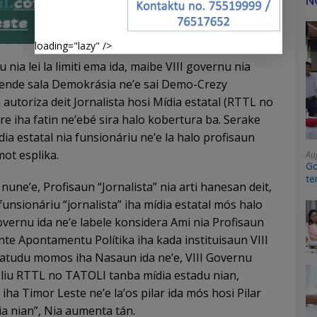
N
loading="lazy" />
ia lei la limiti ema ida, maibe VIII governu nia
ende sala Demokrásia ne’e sai Demo-Crezy
utoriza deit Jornalista hosi Mídia estatal (RTTL no
re iha fatin ne’ebé sira halo kobertura ba. Serake
ia estatal nia funsionáriu ne’e la halo profisaun
mot esplika.
Au
Go
te
une’e, Profisaun “Jornalista” nia arti hanesan deit,
sy
 funsionáriu “jornalista” iha mídia estatal mós halo
ernu ida ne’e labele konsidera Ami nia Profisaun
ente Apontamentu Polítika iha kada instituisaun VIII
hatudu momos iha Nasaun ida ne’e, VIII Governu
 liu RTTL no TATOLI tanba mídia estadu nian,
iha Timor Leste ne’e la’os pilar ida mós hosi Pilar
a nian”, Nia aumenta tán.