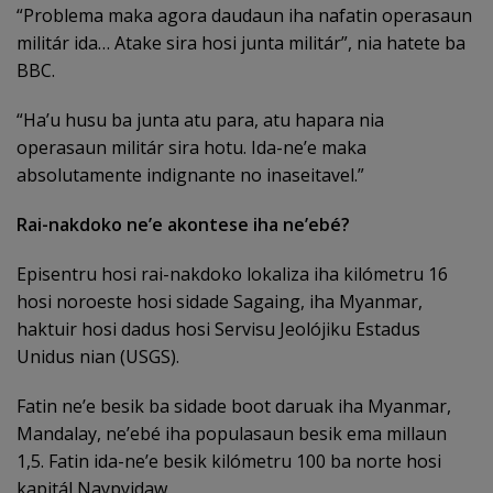
“Problema maka agora daudaun iha nafatin operasaun
militár ida… Atake sira hosi junta militár”, nia hatete ba
BBC.
“Ha’u husu ba junta atu para, atu hapara nia
operasaun militár sira hotu. Ida-ne’e maka
absolutamente indignante no inaseitavel.”
Rai-nakdoko neʼe akontese iha neʼebé?
Episentru hosi rai-nakdoko lokaliza iha kilómetru 16
hosi noroeste hosi sidade Sagaing, iha Myanmar,
haktuir hosi dadus hosi Servisu Jeolójiku Estadus
Unidus nian (USGS).
Fatin ne’e besik ba sidade boot daruak iha Myanmar,
Mandalay, ne’ebé iha populasaun besik ema millaun
1,5. Fatin ida-ne’e besik kilómetru 100 ba norte hosi
kapitál Naypyidaw.