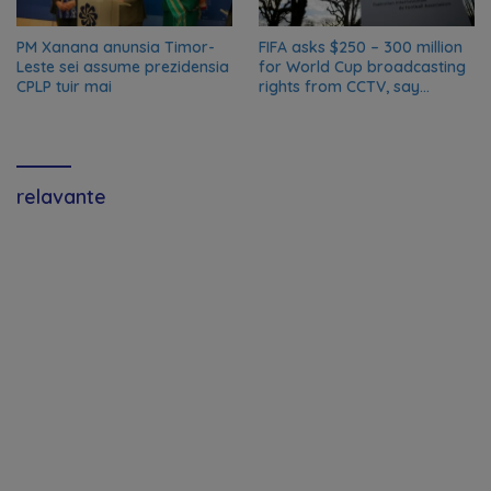
PM Xanana anunsia Timor-
FIFA asks $250 – 300 million
Leste sei assume prezidensia
for World Cup broadcasting
CPLP tuir mai
rights from CCTV, say
Chinese media; FIFA
responds to Global Times
talks ‘ongoing’
relavante