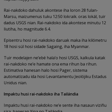
Rai-nakdoko dahuluk akontese iha loron 28 fulan-
Marsu, maizumenus tuku 12:50 lokraik. oras lokál, tuir
dadus USGS nian. Rai-nakdoko ida akontese minutu 12
liutiha, ho magnitude 6.4.
Episentru hosi rai-nakdoko daruak maka iha kilómetru
18 hosi súl hosi sidade Sagaing, iha Myanmar.
Tuir modelajen ne’ebé hala’o hosi USGS, kalkula katak
rai-nakdoko ne’e hamate ona ema rihun ba rihun.
Estimativa hanesan halo hosi Pager, sistema
automatizadu ida hosi Levantamentu Jeolójiku Estadus
Unidus nian.
Impaktu husi rai-nakdoko iha Tailándia
Impaktu husi rai-nakdoko ne’e sente iha nasaun viziñu
sira, hanesan Xina no Tailándia.