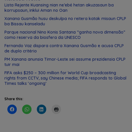
Lista Rejente Kuansing nian ne’ebé hetan akuzasaun ba
korrupsaun, inklui Aman no Oan
Xanana Gusmão husu deskulpa no reitera katak misaun CPLP
ba Bissau kanseladu
Parque nacional Nino Konis Santana “ganha nova dimensão”
como reserva da biosfera da UNESCO
Fernando Vaz dispara contra Xanana Gusmão e acusa CPLP
de duplo critério
PM Xanana anunsia Timor-Leste sei assume prezidensia CPLP
tuir mai
FIFA asks $250 – 300 million for World Cup broadcasting
rights from CCTV, say Chinese media; FIFA responds to Global
Times talks ‘ongoing’
Share this: