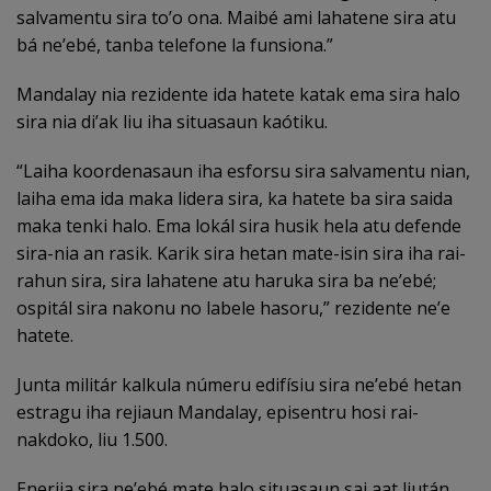
salvamentu sira to’o ona. Maibé ami lahatene sira atu
bá ne’ebé, tanba telefone la funsiona.”
Mandalay nia rezidente ida hatete katak ema sira halo
sira nia di’ak liu iha situasaun kaótiku.
“Laiha koordenasaun iha esforsu sira salvamentu nian,
laiha ema ida maka lidera sira, ka hatete ba sira saida
maka tenki halo. Ema lokál sira husik hela atu defende
sira-nia an rasik. Karik sira hetan mate-isin sira iha rai-
rahun sira, sira lahatene atu haruka sira ba ne’ebé;
ospitál sira nakonu no labele hasoru,” rezidente ne’e
hatete.
Junta militár kalkula númeru edifísiu sira ne’ebé hetan
estragu iha rejiaun Mandalay, episentru hosi rai-
nakdoko, liu 1.500.
Enerjia sira ne’ebé mate halo situasaun sai aat liután,