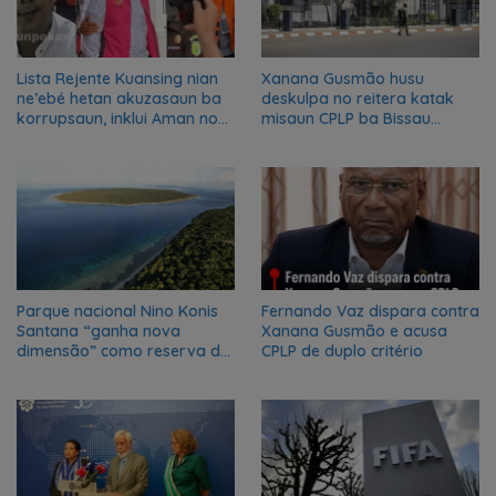
Lista Rejente Kuansing nian
Xanana Gusmão husu
ne’ebé hetan akuzasaun ba
deskulpa no reitera katak
korrupsaun, inklui Aman no
misaun CPLP ba Bissau
Oan
kanseladu
Parque nacional Nino Konis
Fernando Vaz dispara contra
Santana “ganha nova
Xanana Gusmão e acusa
dimensão” como reserva da
CPLP de duplo critério
biosfera da UNESCO