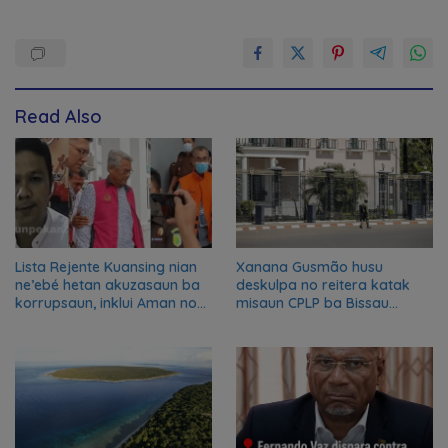
Read Also
Lista Rejente Kuansing nian
Xanana Gusmão husu
ne’ebé hetan akuzasaun ba
deskulpa no reitera katak
korrupsaun, inklui Aman no
misaun CPLP ba Bissau
Oan
kanseladu