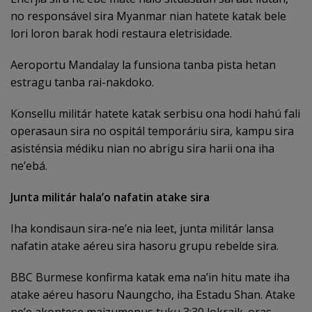
no responsável sira Myanmar nian hatete katak bele
lori loron barak hodi restaura eletrisidade.
Aeroportu Mandalay la funsiona tanba pista hetan
estragu tanba rai-nakdoko.
Konsellu militár hatete katak serbisu ona hodi hahú fali
operasaun sira no ospitál temporáriu sira, kampu sira
asisténsia médiku nian no abrigu sira harii ona iha
ne’ebá.
Junta militár hala’o nafatin atake sira
Iha kondisaun sira-ne’e nia leet, junta militár lansa
nafatin atake aéreu sira hasoru grupu rebelde sira.
BBC Burmese konfirma katak ema na’in hitu mate iha
atake aéreu hasoru Naungcho, iha Estadu Shan. Atake
ne’e akontese maizumenus tuku 3:30 lokraik. oras