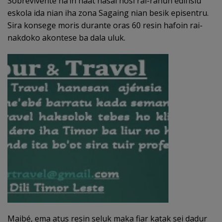
Sobrevivente na’in haat hasai hosi rai-rahun edifísiu
eskola ida nian iha zona Sagaing nian besik episentru.
Sira konsege moris durante oras 60 resin hafoin rai-
nakdoko akontese ba dala uluk.
Maibé, ema atus resin seluk maka fiar katak sei dadur