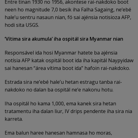
Entre tinan 1930 no 1956, akontese rai-nakdoko boot
neen ho magnitude 7,0 besik iha Falha Sagaing, ne’ebé
hale’u sentru nasaun nian, fó sai ajénsia notisioza AFP,
hodi sita USGS.
‘Vítima sira akumula’ iha ospitál sira Myanmar nian
Responsável ida hosi Myanmar hatete ba ajénsia
notísia AFP katak ospitál boot ida iha kapitál Naypyidaw
sai hanesan “área vítima boot ida” hafoin rai-nakdoko.
Estrada sira ne’ebé hale’u hetan estragu tanba rai-
nakdoko no dalan ba ospitál ne’e nakonu hotu.
Iha ospitál ho kama 1,000, ema kanek sira hetan
tratamentu iha dalan liur, IV drips pendente iha sira nia
karreta.
Ema balun haree hanesan hamnasa ho moras,