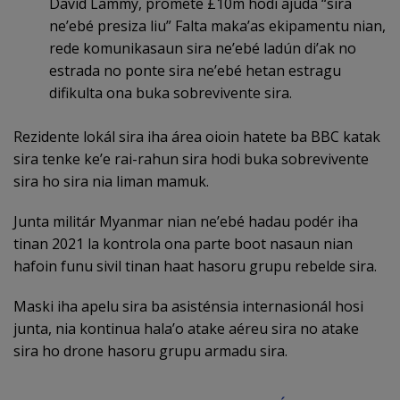
David Lammy, promete £10m hodi ajuda “sira
ne’ebé presiza liu” Falta maka’as ekipamentu nian,
rede komunikasaun sira ne’ebé ladún di’ak no
estrada no ponte sira ne’ebé hetan estragu
difikulta ona buka sobrevivente sira.
Rezidente lokál sira iha área oioin hatete ba BBC katak
sira tenke ke’e rai-rahun sira hodi buka sobrevivente
sira ho sira nia liman mamuk.
Junta militár Myanmar nian ne’ebé hadau podér iha
tinan 2021 la kontrola ona parte boot nasaun nian
hafoin funu sivil tinan haat hasoru grupu rebelde sira.
Maski iha apelu sira ba asisténsia internasionál hosi
junta, nia kontinua hala’o atake aéreu sira no atake
sira ho drone hasoru grupu armadu sira.