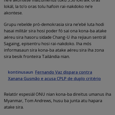
lokál, la to’o oras tolu hafoin rai-nakdoko ne’e
akontese.
Grupu rebelde pró-demokrasia sira ne’ebé luta hodi
hasai militár sira hosi poder fó sai ona kona-ba atake
aéreu sira hasoru sidade Chang-U iha rejiaun sentrál
Sagaing, episentru hosi rai-nakdoko. Iha mós
informasaun sira kona-ba atake aéreu sira iha zona
sira besik fronteira Tailándia nian.
kontinusaun
Fernando Vaz dispara contra
Xanana Gusmão e acusa CPLP de duplo critério
Relatór espesiál ONU nian kona-ba direitus umanus iha
Myanmar, Tom Andrews, husu ba junta atu hapara
atake sira.