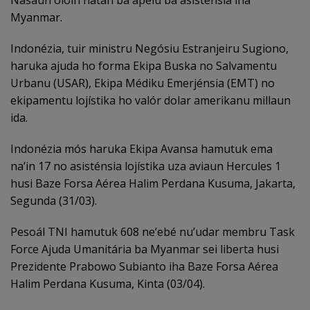
Myanmar.
Indonézia, tuir ministru Negósiu Estranjeiru Sugiono,
haruka ajuda ho forma Ekipa Buska no Salvamentu
Urbanu (USAR), Ekipa Médiku Emerjénsia (EMT) no
ekipamentu lojístika ho valór dolar amerikanu millaun
ida.
Indonézia mós haruka Ekipa Avansa hamutuk ema
na’in 17 no asisténsia lojístika uza aviaun Hercules 1
husi Baze Forsa Aérea Halim Perdana Kusuma, Jakarta,
Segunda (31/03).
Pesoál TNI hamutuk 608 ne’ebé nu’udar membru Task
Force Ajuda Umanitária ba Myanmar sei liberta husi
Prezidente Prabowo Subianto iha Baze Forsa Aérea
Halim Perdana Kusuma, Kinta (03/04).