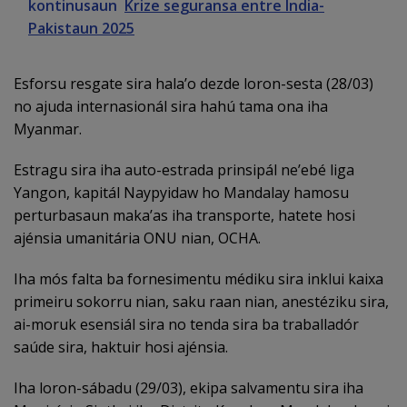
kontinusaun
Krize seguransa entre Índia-
Pakistaun 2025
Esforsu resgate sira hala’o dezde loron-sesta (28/03)
no ajuda internasionál sira hahú tama ona iha
Myanmar.
Estragu sira iha auto-estrada prinsipál ne’ebé liga
Yangon, kapitál Naypyidaw ho Mandalay hamosu
perturbasaun maka’as iha transporte, hatete hosi
ajénsia umanitária ONU nian, OCHA.
Iha mós falta ba fornesimentu médiku sira inklui kaixa
primeiru sokorru nian, saku raan nian, anestéziku sira,
ai-moruk esensiál sira no tenda sira ba traballadór
saúde sira, haktuir hosi ajénsia.
Iha loron-sábadu (29/03), ekipa salvamentu sira iha