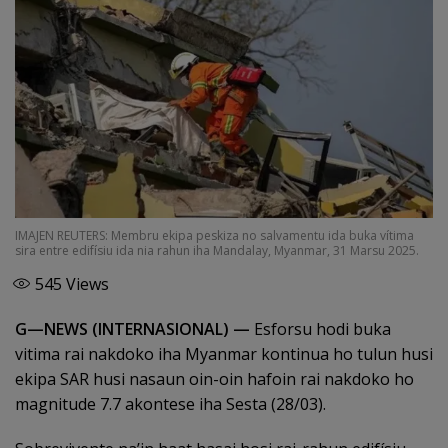
IMAJEN REUTERS: Membru ekipa peskiza no salvamentu ida buka vítima
sira entre edifísiu ida nia rahun iha Mandalay, Myanmar, 31 Marsu 2025.
545
Views
G—NEWS (INTERNASIONAL) —
Esforsu hodi buka
vitima rai nakdoko iha Myanmar kontinua ho tulun husi
ekipa SAR husi nasaun oin-oin hafoin rai nakdoko ho
magnitude 7.7 akontese iha Sesta (28/03).