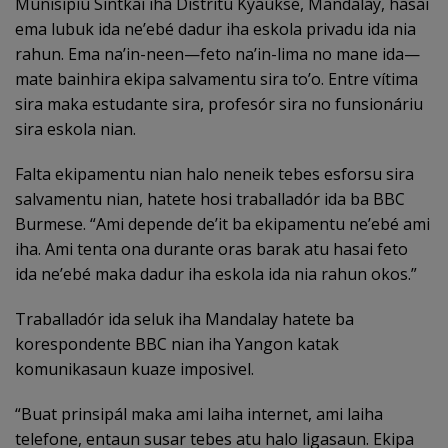
Munisípiu Sintkai iha Distritu Kyaukse, Mandalay, hasai
ema lubuk ida ne’ebé dadur iha eskola privadu ida nia
rahun. Ema na’in-neen—feto na’in-lima no mane ida—
mate bainhira ekipa salvamentu sira to’o. Entre vítima
sira maka estudante sira, profesór sira no funsionáriu
sira eskola nian.
Falta ekipamentu nian halo neneik tebes esforsu sira
salvamentu nian, hatete hosi traballadór ida ba BBC
Burmese. “Ami depende de’it ba ekipamentu ne’ebé ami
iha. Ami tenta ona durante oras barak atu hasai feto
ida ne’ebé maka dadur iha eskola ida nia rahun okos.”
Traballadór ida seluk iha Mandalay hatete ba
korespondente BBC nian iha Yangon katak
komunikasaun kuaze imposivel.
“Buat prinsipál maka ami laiha internet, ami laiha
telefone, entaun susar tebes atu halo ligasaun. Ekipa