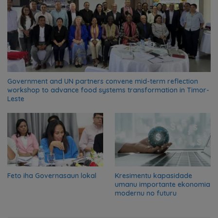
Government and UN partners convene mid-term reflection
workshop to advance food systems transformation in Timor-
Leste
Feto iha Governasaun lokal
Kresimentu kapasidade
umanu importante ekonomia
modernu no futuru