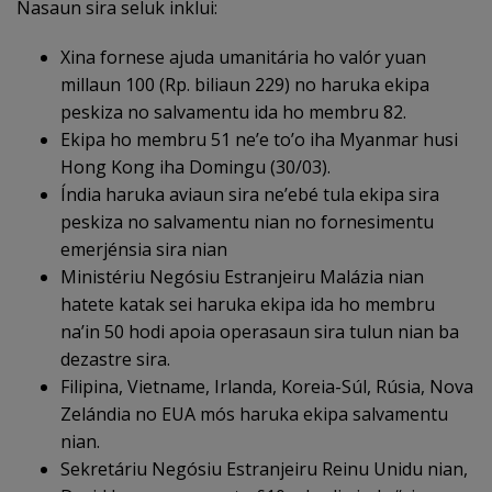
Nasaun sira seluk inklui:
Xina fornese ajuda umanitária ho valór yuan
millaun 100 (Rp. biliaun 229) no haruka ekipa
peskiza no salvamentu ida ho membru 82.
Ekipa ho membru 51 ne’e to’o iha Myanmar husi
Hong Kong iha Domingu (30/03).
Índia haruka aviaun sira ne’ebé tula ekipa sira
peskiza no salvamentu nian no fornesimentu
emerjénsia sira nian
Ministériu Negósiu Estranjeiru Malázia nian
hatete katak sei haruka ekipa ida ho membru
na’in 50 hodi apoia operasaun sira tulun nian ba
dezastre sira.
Filipina, Vietname, Irlanda, Koreia-Súl, Rúsia, Nova
Zelándia no EUA mós haruka ekipa salvamentu
nian.
Sekretáriu Negósiu Estranjeiru Reinu Unidu nian,