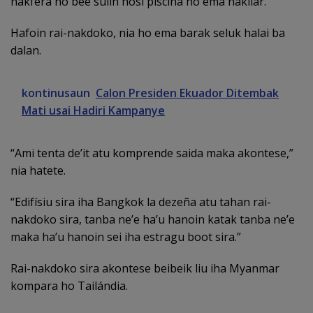
nakfera no bee sulin hosi piscina no ema hakilar.”
Hafoin rai-nakdoko, nia ho ema barak seluk halai ba
dalan.
kontinusaun
Calon Presiden Ekuador Ditembak
Mati usai Hadiri Kampanye
“Ami tenta de’it atu komprende saida maka akontese,”
nia hatete.
“Edifísiu sira iha Bangkok la dezeña atu tahan rai-
nakdoko sira, tanba ne’e ha’u hanoin katak tanba ne’e
maka ha’u hanoin sei iha estragu boot sira.”
Rai-nakdoko sira akontese beibeik liu iha Myanmar
kompara ho Tailándia.