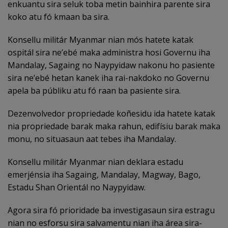
enkuantu sira seluk toba metin bainhira parente sira
koko atu fó kmaan ba sira.
Konsellu militár Myanmar nian mós hatete katak
ospitál sira ne’ebé maka administra hosi Governu iha
Mandalay, Sagaing no Naypyidaw nakonu ho pasiente
sira ne’ebé hetan kanek iha rai-nakdoko no Governu
apela ba públiku atu fó raan ba pasiente sira.
Dezenvolvedor propriedade koñesidu ida hatete katak
nia propriedade barak maka rahun, edifísiu barak maka
monu, no situasaun aat tebes iha Mandalay.
Konsellu militár Myanmar nian deklara estadu
emerjénsia iha Sagaing, Mandalay, Magway, Bago,
Estadu Shan Orientál no Naypyidaw.
Agora sira fó prioridade ba investigasaun sira estragu
nian no esforsu sira salvamentu nian iha área sira-