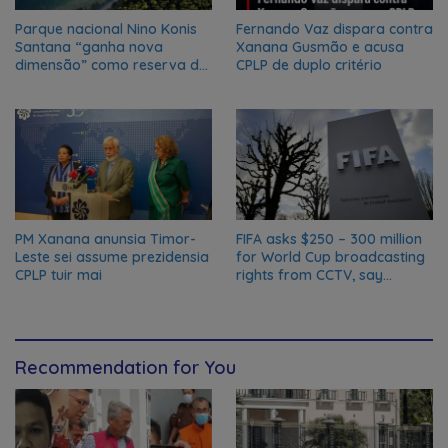
Parque nacional Nino Konis
Fernando Vaz dispara contra
Santana “ganha nova
Xanana Gusmão e acusa
dimensão” como reserva da
CPLP de duplo critério
biosfera da UNESCO
PM Xanana anunsia Timor-
FIFA asks $250 – 300 million
Leste sei assume prezidensia
for World Cup broadcasting
CPLP tuir mai
rights from CCTV, say
Chinese media; FIFA
responds to Global Times
talks ‘ongoing’
Recommendation for You