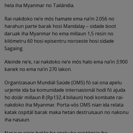
hela iha Myanmar no Tailándia.
Rai-nakdoko ne’e mós hamate ema na’in 2.056 no
harahun parte barak hosi Mandalay – sidade boot
daruak iha Myanmar ho ema millaun 1,5 resin no
kilómetru 60 hosi episentru noroeste hosi sidade
Sagaing.
Aleinde ne’e, rai nakdoko ne’e mós halo ema na’in 3.900
kanek no ema na’in 270 lakon.
Organizasaun Mundiál Saúde (OMS) fó sai ona apelu
urjente ida ba komunidade internasionál hodi fó ajuda
ho dolár millaun 8 (Rp132,4 biliaun) hodi kombate rai-
nakdoko iha Myanmar. Porta-vós OMS nian ida relata
katak ospitál barak maka hetan destruisaun no nakonu
iha nasaun.
Nasaun oioin hatán ba apelu ba asisténsia iha