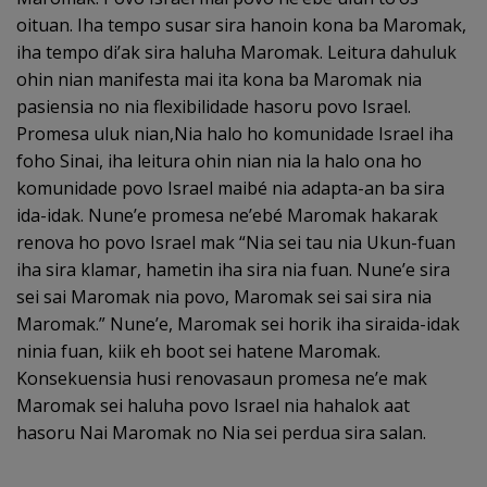
oituan. Iha tempo susar sira hanoin kona ba Maromak,
iha tempo di’ak sira haluha Maromak. Leitura dahuluk
ohin nian manifesta mai ita kona ba Maromak nia
pasiensia no nia flexibilidade hasoru povo Israel.
Promesa uluk nian,Nia halo ho komunidade Israel iha
foho Sinai, iha leitura ohin nian nia la halo ona ho
komunidade povo Israel maibé nia adapta-an ba sira
ida-idak. Nune’e promesa ne’ebé Maromak hakarak
renova ho povo Israel mak “Nia sei tau nia Ukun-fuan
iha sira klamar, hametin iha sira nia fuan. Nune’e sira
sei sai Maromak nia povo, Maromak sei sai sira nia
Maromak.” Nune’e, Maromak sei horik iha siraida-idak
ninia fuan, kiik eh boot sei hatene Maromak.
Konsekuensia husi renovasaun promesa ne’e mak
Maromak sei haluha povo Israel nia hahalok aat
hasoru Nai Maromak no Nia sei perdua sira salan.