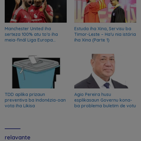
Manchester United iha
Estuda iha Xina, Servisu ba
serteza 100% atu to’o iha
Timor-Leste – Ha’u nia istória
meia-finál Liga Europa
iha Xina (Parte 1)
2024/2025
TDD aplika prizaun
Agio Pereira husu
preventiva ba Indonézia-oan
esplikasaun Governu kona-
vota iha Likisa
ba problema buletim de votu
relavante