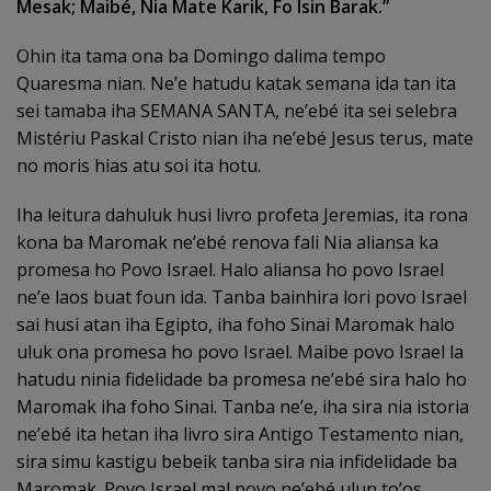
Mesak; Maibé, Nia Mate Karik, Fo Isin Barak.”
Ohin ita tama ona ba Domingo dalima tempo
Quaresma nian. Ne’e hatudu katak semana ida tan ita
sei tamaba iha SEMANA SANTA, ne’ebé ita sei selebra
Mistériu Paskal Cristo nian iha ne’ebé Jesus terus, mate
no moris hias atu soi ita hotu.
Iha leitura dahuluk husi livro profeta Jeremias, ita rona
kona ba Maromak ne’ebé renova fali Nia aliansa ka
promesa ho Povo Israel. Halo aliansa ho povo Israel
ne’e laos buat foun ida. Tanba bainhira lori povo Israel
sai husi atan iha Egipto, iha foho Sinai Maromak halo
uluk ona promesa ho povo Israel. Maibe povo Israel la
hatudu ninia fidelidade ba promesa ne’ebé sira halo ho
Maromak iha foho Sinai. Tanba ne’e, iha sira nia istoria
ne’ebé ita hetan iha livro sira Antigo Testamento nian,
sira simu kastigu bebeik tanba sira nia infidelidade ba
Maromak. Povo Israel mal povo ne’ebé ulun to’os