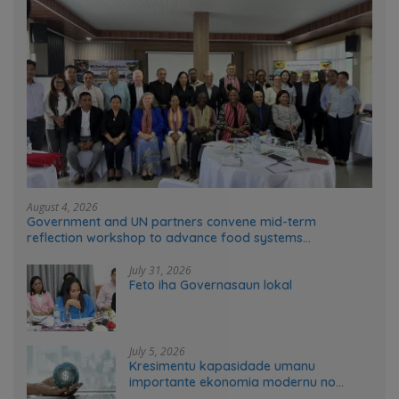
August 4, 2026
Government and UN partners convene mid-term
reflection workshop to advance food systems
transformation in Timor-Leste
July 31, 2026
Feto iha Governasaun lokal
July 5, 2026
Kresimentu kapasidade umanu
importante ekonomia modernu no
futuru