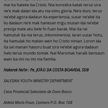
mai ita hateke ba Cristo. Nia konsidra katak terus sira
ne’e mak dalan ida atu nia simu gloria. Ne’e duni, terus
ne’ebé agora dadaun ita experiensia, susar ne’ebé ita
liu dadaun ne’e mak hanesan trigu musan ida ne’ebé
presija mate atu bele fo fuan barak. Mai ita rai
hamutuk ita nia terus, inkonvinensia, laran susar hotu,
ita hamulak ho matan-wen ho Cristo ninian. Loron ida
ita sei manan hasoru buat sira ne’ebé agora dadaun
halo terus mundo tomak. Nai Maromak haraik bensaun
wain ba imi no imi nia familia.
Hakerek Na’in : Pe. JO
Ã
O DA COSTA BOAVIDA, SDB
SALESIAN YOUTH MINISTRY DEPARTMENT
Casa Provincial Salesiano de Dom Bosco
Aldeia Moris-Foun, Comoro P.O. Box 108