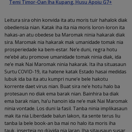
Temi Timor-Oan Iha Kupang, Husu Apoiu G7+
Leitura sira ohin konvida ita atu moris tuir hahalok diak
obediensia nian. Katak iha ita nia moris loron-loron ita
hakas-an atu obedese ba Maromak ninia hakarak diak
sira. Maromak nia hakarak mak umanidade tomak nia
prosperiedade ka bem-estar. Ne’e duni, regra hotu
ne’ebé atu promove umanidade tomak ninia diak, ida
ne’e mak Nai Maromak ninia hakarak. Ita iha situasaun
Surtu COVID-19, ita hatene katak Estado hasai medidas
lubuk ida ba ita atu kumpri nune’e bele hakotu
korrente daet virus nian. Buat sira ne’e hotu halo ba
protesaun no diak ema barak nian. Bainhira ba diak
ema barak nian, ha’u hanoin ida ne’e mak Nai Maromak
ninia vontade. Los duni la fasil. Tanba ninia implikasaun
mak ita nia Liberdade balun lakon, ita sente terus liu
tanba la bele book-an ba mai no halo ita moris iha
tauk, inserteja no dúvida nia laran. Iha sitausaun susar