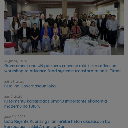
August 4, 2026
Government and UN partners convene mid-term reflection
workshop to advance food systems transformation in Timor-
Leste
July 31, 2026
Feto iha Governasaun lokal
July 5, 2026
Kresimentu kapasidade umanu importante ekonomia
modernu no futuru
June 30, 2026
Lista Rejente Kuansing nian ne’ebé hetan akuzasaun ba
korrupsaun, inklui Aman no Oan