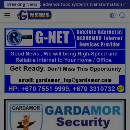
Skip
to advance food systems transformation in Timor-Leste
Breaking News
to
content