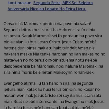
kontinusaun
Segunda-Feira, MPK Sei Selebra
Aniversáriu Nicolau Lobato Ho Feira Livru.
Oinsa mak Maromak perdua nia povo nia salan?
Segunda leitura husi surat ba Hebreu sira fo ninia
resposta. Katak Maromak sei fo perdaun ba povo sira
ninia salan liu husi Jesus Cristo. Jesus Cristo ne’ebé
hatene duni oinsa mak atu halo tuir deit Aman nia
hakaran maske Nia tenke harohan ho lian makas no ho
mata-wen no ho terus oin-oin atu ema hotu ne’ebé
desobediensia ba Maromak, hodi haluha Maromak iha
sira ninia moris bele hetan Maksoynn rohan-laek.
Evangelho afirma liu tan hanoin sira iha segunda
leitura nian, katak liu husi terus oin-oin, ho kosar no
matan-wen mak Jesus Cristo sei soy ita husi atan sala
nian. Buat ne’ebé interesante iha Evangelho mak Jesus
la hare ba terus ne’e hanesan buat aat ida ne’ebé