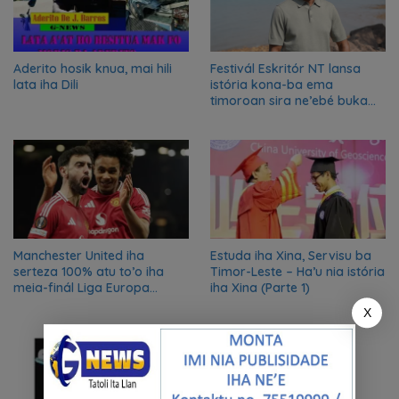
Aderito hosik knua, mai hili
Festivál Eskritór NT lansa
lata iha Dili
istória kona-ba ema
timoroan sira ne’ebé buka
azilu ne’ebé sa’e ró peska
nian ba Austrália
Manchester United iha
Estuda iha Xina, Servisu ba
serteza 100% atu to’o iha
Timor-Leste – Ha’u nia istória
meia-finál Liga Europa
iha Xina (Parte 1)
2024/2025
X