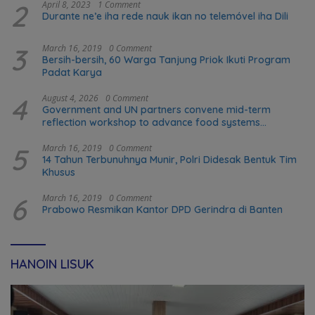
2
April 8, 2023
1 Comment
Durante ne’e iha rede nauk ikan no telemóvel iha Dili
3
March 16, 2019
0 Comment
Bersih-bersih, 60 Warga Tanjung Priok Ikuti Program
Padat Karya
4
August 4, 2026
0 Comment
Government and UN partners convene mid-term
reflection workshop to advance food systems
transformation in Timor-Leste
5
March 16, 2019
0 Comment
14 Tahun Terbunuhnya Munir, Polri Didesak Bentuk Tim
Khusus
6
March 16, 2019
0 Comment
Prabowo Resmikan Kantor DPD Gerindra di Banten
HANOIN LISUK