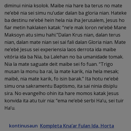
diminui ninia ksolok. Maibe nia hare ba terus no mate
ne’ebé nia sei simu nu’udar dalan ba gloria nian. Hateke
ba destinu ne’ebé hein hela nia iha Jerusalem, Jesus ho
fiar metin haklaken katak: “ne’e mak loron ne’ebé Mane
Maksoyn atu simu hahi.”Dalan Krus nian, dalan terus
nian, dalan mate nian sei sai fali dalan Gloria nian. Mate
ne’ebé Jesus sei experiensia laos derrota ida maibe
vitória ida ba Nia, ba Lalehan no ba umanidade tomak.
Nia la mate saguate deit maibe sei fo fuan. “Trigo
musan la monu ba rai, la mate karik, nia hela mesak;
maibé, nia mate karik, fo isin barak.” Ita hotu ne’ebé
simu ona sakramentu Baptismo, ita sai ninia disiplu
sira. No evangelho ohin ita hare momos katak Jesus
konvida ita atu tuir nia: “ema ne’ebé serbi Ha’u, sei tuir
Ha’u.
kontinusaun
Kompleta Kna’ar Fulan Ida, Horta