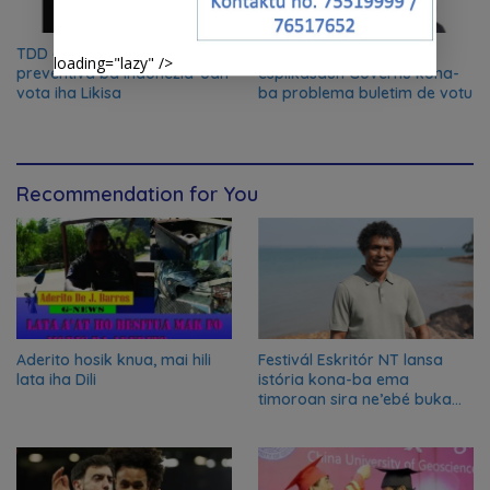
TDD aplika prizaun
Agio Pereira husu
loading="lazy" />
preventiva ba Indonézia-oan
esplikasaun Governu kona-
vota iha Likisa
ba problema buletim de votu
Recommendation for You
Aderito hosik knua, mai hili
Festivál Eskritór NT lansa
lata iha Dili
istória kona-ba ema
timoroan sira ne’ebé buka
azilu ne’ebé sa’e ró peska
nian ba Austrália