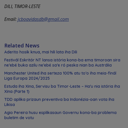
DILI, TIMOR-LESTE
Email:
jcboavidasdb@gmail.com
Related News
Aderito hosik knua, mai hili lata iha Dili
Festivál Eskritór NT lansa istória kona-ba ema timoroan sira
ne’ebé buka azilu ne’ebé sa’e ró peska nian ba Austrália
Manchester United iha serteza 100% atu to’o iha meia-finál
Liga Europa 2024/2025
Estuda iha Xina, Servisu ba Timor-Leste – Ha’u nia istória iha
Xina (Parte 1)
TDD aplika prizaun preventiva ba Indonézia-oan vota iha
Likisa
Agio Pereira husu esplikasaun Governu kona-ba problema
buletim de votu